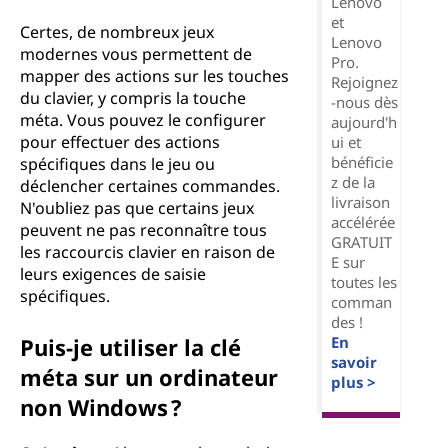
Lenovo
et
Certes, de nombreux jeux
Lenovo
modernes vous permettent de
Pro.
mapper des actions sur les touches
Rejoignez
du clavier, y compris la touche
-nous dès
méta. Vous pouvez le configurer
aujourd'h
pour effectuer des actions
ui et
bénéficie
spécifiques dans le jeu ou
z de la
déclencher certaines commandes.
livraison
N'oubliez pas que certains jeux
accélérée
peuvent ne pas reconnaître tous
GRATUIT
les raccourcis clavier en raison de
E sur
leurs exigences de saisie
toutes les
spécifiques.
comman
des !
En
Puis-je utiliser la clé
savoir
méta sur un ordinateur
plus >
non Windows ?