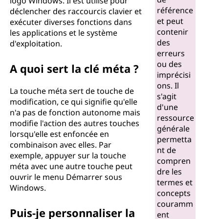
logo Windows. Il est utilisé pour
référence
déclencher des raccourcis clavier et
et peut
exécuter diverses fonctions dans
contenir
les applications et le système
des
d'exploitation.
erreurs
ou des
A quoi sert la clé méta ?
imprécisi
ons. Il
La touche méta sert de touche de
s'agit
modification, ce qui signifie qu'elle
d'une
n'a pas de fonction autonome mais
ressource
modifie l'action des autres touches
générale
lorsqu'elle est enfoncée en
permetta
combinaison avec elles. Par
nt de
exemple, appuyer sur la touche
compren
méta avec une autre touche peut
dre les
ouvrir le menu Démarrer sous
termes et
Windows.
concepts
couramm
Puis-je personnaliser la
ent