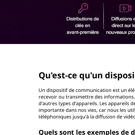
r
i
n
c
i
p
a
l
page hero 2/3
Qu'est-ce qu'un dispos
Un dispositif de communication est un élém
recevoir ou transmettre des informations. C
d'autres types d'appareils. Les appareils
importante dans nos vies, car nous les util
téléphoniques jusqu'à la diffusion de v
Quels sont les exemples de