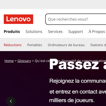
p
a
Produits
Solutions
Services
Support
À Propos
s
s
Réductions
Portables
Ordinateurs de bureau
Stations d
e
r
a
Home
>
Glossary
> Qu`est-ce qu`un dispositif de communication
u
c
o
n
t
e
n
u
p