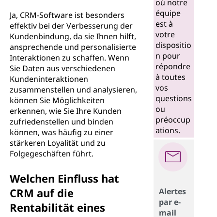
où notre
équipe
Ja, CRM-Software ist besonders
est à
effektiv bei der Verbesserung der
votre
Kundenbindung, da sie Ihnen hilft,
dispositio
ansprechende und personalisierte
n pour
Interaktionen zu schaffen. Wenn
répondre
Sie Daten aus verschiedenen
à toutes
Kundeninteraktionen
vos
zusammenstellen und analysieren,
questions
können Sie Möglichkeiten
ou
erkennen, wie Sie Ihre Kunden
préoccup
zufriedenstellen und binden
ations.
können, was häufig zu einer
stärkeren Loyalität und zu
Folgegeschäften führt.
Welchen Einfluss hat
CRM auf die
Alertes
par e-
Rentabilität eines
mail