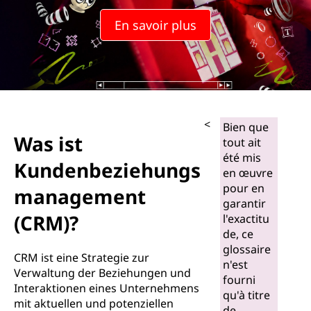
e
En savoir plus
n
b
e
z
<
Bien que
Was ist
tout ait
i
été mis
Kundenbeziehungs
en œuvre
e
pour en
management
garantir
h
(CRM)?
l'exactitu
u
de, ce
glossaire
CRM ist eine Strategie zur
n
n'est
Verwaltung der Beziehungen und
fourni
Interaktionen eines Unternehmens
g
qu'à titre
mit aktuellen und potenziellen
de