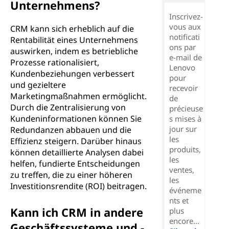
Unternehmens?
Inscrivez-
vous aux
CRM kann sich erheblich auf die
notificati
Rentabilität eines Unternehmens
ons par
auswirken, indem es betriebliche
e-mail de
Prozesse rationalisiert,
Lenovo
Kundenbeziehungen verbessert
pour
und gezieltere
recevoir
Marketingmaßnahmen ermöglicht.
de
Durch die Zentralisierung von
précieuse
Kundeninformationen können Sie
s mises à
jour sur
Redundanzen abbauen und die
les
Effizienz steigern. Darüber hinaus
produits,
können detaillierte Analysen dabei
les
helfen, fundierte Entscheidungen
ventes,
zu treffen, die zu einer höheren
les
Investitionsrendite (ROI) beitragen.
événeme
nts et
Kann ich CRM in andere
plus
encore...
Geschäftssysteme und -