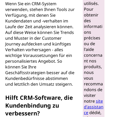
t
utilisés.
Wenn Sie ein CRM-System
Pour
verwenden, stehen Ihnen Tools zur
(
obtenir
Verfügung, mit denen Sie
des
Kundendaten und -verhalten im
C
informati
Laufe der Zeit analysieren können.
ons
Auf diese Weise können Sie Trends
R
précises
und Muster in der Customer
ou de
Journey aufdecken und künftiges
M
l'aide
Verhalten vorhersagen - alles
concerna
wichtige Voraussetzungen für ein
)
nt nos
personalisiertes Angebot. So
produits,
können Sie Ihre
?
nous
Geschäftsstrategien besser auf die
vous
Kundenbedürfnisse abstimmen
recomma
und letztlich den Umsatz steigern.
ndons de
visiter
Hilft CRM-Software, die
notre
site
Kundenbindung zu
d'assistan
verbessern?
ce
dédié,