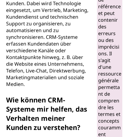
Kunden. Dabei wird Technologie
s
référence
eingesetzt, um Vertrieb, Marketing,
et peut
Kundendienst und technischen
m
contenir
Support zu organisieren, zu
des
automatisieren und zu
a
erreurs
synchronisieren. CRM-Systeme
ou des
erfassen Kundendaten über
n
imprécisi
verschiedene Kanäle oder
ons. Il
Kontaktpunkte hinweg, z. B. über
a
s'agit
die Website eines Unternehmens,
d'une
Telefon, Live-Chat, Direktwerbung,
g
ressource
Marketingmaterialien und soziale
générale
Medien.
e
permetta
nt de
m
Wie können CRM-
compren
dre les
Systeme mir helfen, das
e
termes et
Verhalten meiner
concepts
n
Kunden zu verstehen?
couramm
ent