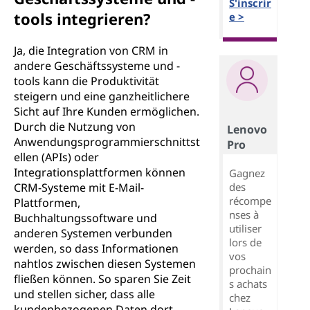
S'inscrir
tools integrieren?
e >
Ja, die Integration von CRM in
andere Geschäftssysteme und -
tools kann die Produktivität
steigern und eine ganzheitlichere
Sicht auf Ihre Kunden ermöglichen.
Durch die Nutzung von
Lenovo
Anwendungsprogrammierschnittst
Pro
ellen (APIs) oder
Integrationsplattformen können
Gagnez
des
CRM-Systeme mit E-Mail-
récompe
Plattformen,
nses à
Buchhaltungssoftware und
utiliser
anderen Systemen verbunden
lors de
werden, so dass Informationen
vos
nahtlos zwischen diesen Systemen
prochain
fließen können. So sparen Sie Zeit
s achats
und stellen sicher, dass alle
chez
kundenbezogenen Daten dort