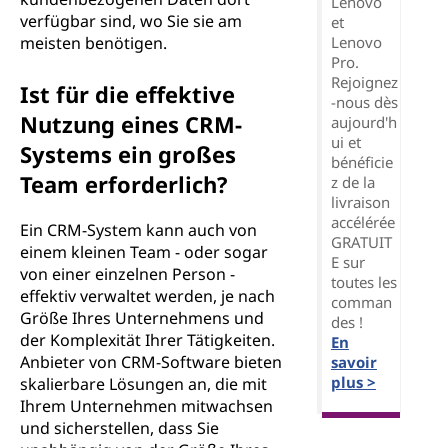
Lenovo
verfügbar sind, wo Sie sie am
et
Lenovo
meisten benötigen.
Pro.
Rejoignez
Ist für die effektive
-nous dès
Nutzung eines CRM-
aujourd'h
ui et
Systems ein großes
bénéficie
Team erforderlich?
z de la
livraison
accélérée
Ein CRM-System kann auch von
GRATUIT
einem kleinen Team - oder sogar
E sur
von einer einzelnen Person -
toutes les
effektiv verwaltet werden, je nach
comman
Größe Ihres Unternehmens und
des !
der Komplexität Ihrer Tätigkeiten.
En
Anbieter von CRM-Software bieten
savoir
plus >
skalierbare Lösungen an, die mit
Ihrem Unternehmen mitwachsen
und sicherstellen, dass Sie