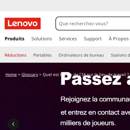
p
a
Produits
Solutions
Services
Support
À Propos
s
s
Réductions
Portables
Ordinateurs de bureau
Stations d
e
r
a
Home
>
Glossary
> Quel est le rôle de l`IA sur le lieu de travail ?
u
c
o
n
t
e
n
u
p