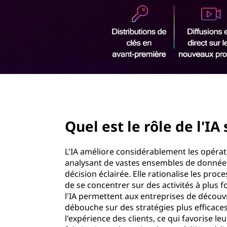
r
i
n
c
i
p
a
l
page hero 2/3
Quel est le rôle de l'IA 
L'IA améliore considérablement les opérati
analysant de vastes ensembles de données
décision éclairée. Elle rationalise les pr
de se concentrer sur des activités à plus 
l'IA permettent aux entreprises de découv
débouche sur des stratégies plus efficaces.
l'expérience des clients, ce qui favorise le