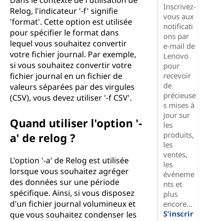
Dans le contexte de l'utilisation de
Inscrivez-
Relog, l'indicateur '-f' signifie
vous aux
'format'. Cette option est utilisée
notificati
pour spécifier le format dans
ons par
lequel vous souhaitez convertir
e-mail de
votre fichier journal. Par exemple,
Lenovo
si vous souhaitez convertir votre
pour
fichier journal en un fichier de
recevoir
de
valeurs séparées par des virgules
précieuse
(CSV), vous devez utiliser '-f CSV'.
s mises à
jour sur
Quand utiliser l'option '-
les
produits,
a' de relog ?
les
ventes,
L'option '-a' de Relog est utilisée
les
lorsque vous souhaitez agréger
événeme
des données sur une période
nts et
spécifique. Ainsi, si vous disposez
plus
d'un fichier journal volumineux et
encore...
S'inscrir
que vous souhaitez condenser les