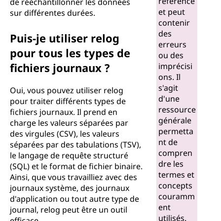
référence
de rééchantillonner les données
et peut
sur différentes durées.
contenir
des
Puis-je utiliser relog
erreurs
pour tous les types de
ou des
fichiers journaux ?
imprécisi
ons. Il
s'agit
Oui, vous pouvez utiliser relog
d'une
pour traiter différents types de
ressource
fichiers journaux. Il prend en
générale
charge les valeurs séparées par
permetta
des virgules (CSV), les valeurs
nt de
séparées par des tabulations (TSV),
compren
le langage de requête structuré
dre les
(SQL) et le format de fichier binaire.
termes et
Ainsi, que vous travailliez avec des
concepts
journaux système, des journaux
couramm
d'application ou tout autre type de
ent
journal, relog peut être un outil
utilisés.
efficace.