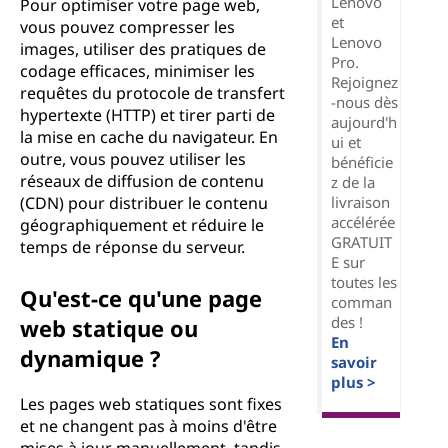
Lenovo
Pour optimiser votre page web,
et
vous pouvez compresser les
Lenovo
images, utiliser des pratiques de
Pro.
codage efficaces, minimiser les
Rejoignez
requêtes du protocole de transfert
-nous dès
hypertexte (HTTP) et tirer parti de
aujourd'h
la mise en cache du navigateur. En
ui et
outre, vous pouvez utiliser les
bénéficie
réseaux de diffusion de contenu
z de la
livraison
(CDN) pour distribuer le contenu
accélérée
géographiquement et réduire le
GRATUIT
temps de réponse du serveur.
E sur
toutes les
Qu'est-ce qu'une page
comman
des !
web statique ou
En
dynamique ?
savoir
plus >
Les pages web statiques sont fixes
et ne changent pas à moins d'être