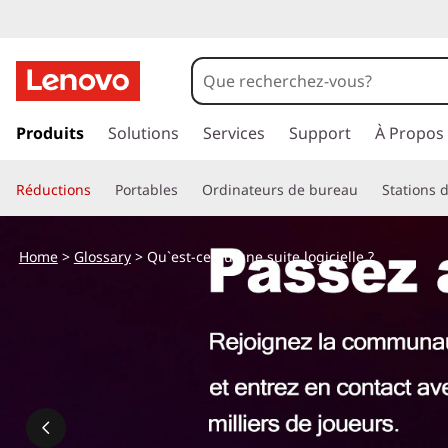
p
a
Produits
Solutions
Services
Support
À Propos
s
s
Réductions
Portables
Ordinateurs de bureau
Stations d
e
r
a
Home
>
Glossary
> Qu`est-ce qu`une suite logicielle ?
u
c
o
n
t
e
n
u
p