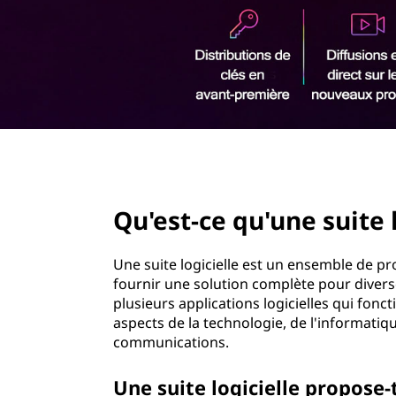
r
i
n
c
i
p
a
l
page hero 2/3
Qu'est-ce qu'une suite l
Une suite logicielle est un ensemble de
fournir une solution complète pour divers
plusieurs applications logicielles qui fo
aspects de la technologie, de l'informatiq
communications.
Une suite logicielle propose-