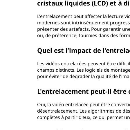
cristaux liquides (LCD) et à 
n
t
L'entrelacement peut affecter la lecture v
modernes sont intrinsèquement progressive
i
présenter des artefacts. Pour garantir une
ou, de préférence, fournies dans des form
l
Quel est l’impact de l’entre
a
Les vidéos entrelacées peuvent être diffic
i
champs distincts. Les logiciels de montag
pour éviter de dégrader la qualité de l'i
d
e
L'entrelacement peut-il être 
v
Oui, la vidéo entrelacée peut être conver
désentrelacement. Les algorithmes de dé
o
complètes à partir d'eux, ce qui permet un
t