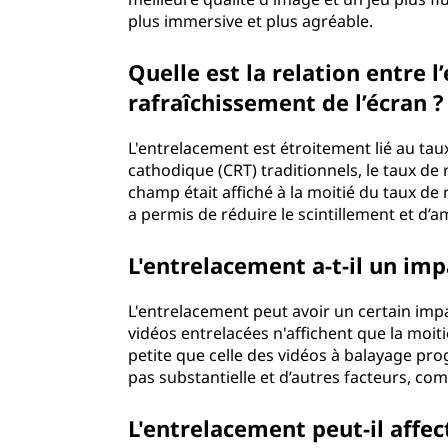
plus immersive et plus agréable.
e
n
Quelle est la relation entre 
rafraîchissement de l’écran ?
d
L'entrelacement est étroitement lié au tau
r
cathodique (CRT) traditionnels, le taux d
champ était affiché à la moitié du taux de 
e
a permis de réduire le scintillement et d’
c
L'entrelacement a-t-il un impa
o
L'entrelacement peut avoir un certain impac
m
vidéos entrelacées n'affichent que la moitié
petite que celle des vidéos à balayage progr
m
pas substantielle et d’autres facteurs, co
e
L'entrelacement peut-il affect