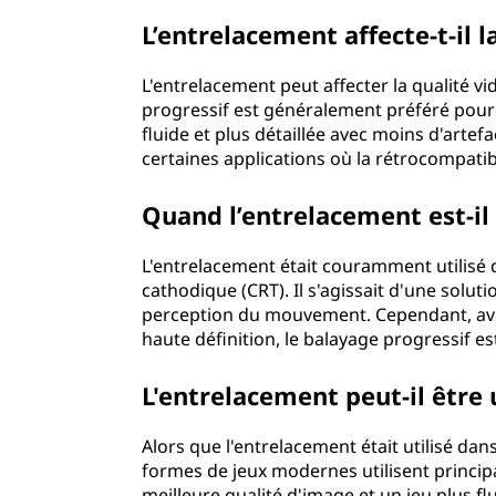
f
L’entrelacement affecte-t-il l
u
L'entrelacement peut affecter la qualité vi
t
progressif est généralement préféré pour l
fluide et plus détaillée avec moins d'artef
u
certaines applications où la rétrocompatibil
r
Quand l’entrelacement est-il
-
L'entrelacement était couramment utilisé 
C
cathodique (CRT). Il s'agissait d'une soluti
perception du mouvement. Cependant, ave
o
haute définition, le balayage progressif e
m
L'entrelacement peut-il être u
p
Alors que l'entrelacement était utilisé dan
formes de jeux modernes utilisent princi
r
meilleure qualité d'image et un jeu plus f