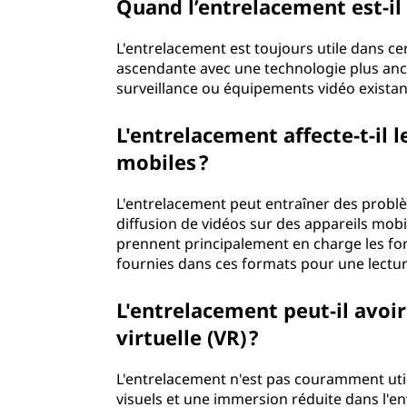
Quand l’entrelacement est-il 
r
L'entrelacement est toujours utile dans ce
e
ascendante avec une technologie plus anc
surveillance ou équipements vidéo existan
e
L'entrelacement affecte-t-il 
n
mobiles ?
t
L'entrelacement peut entraîner des problèm
diffusion de vidéos sur des appareils mob
r
prennent principalement en charge les for
e
fournies dans ces formats pour une lectur
p
L'entrelacement peut-il avoir
virtuelle (VR) ?
r
L'entrelacement n'est pas couramment utili
i
visuels et une immersion réduite dans l'e