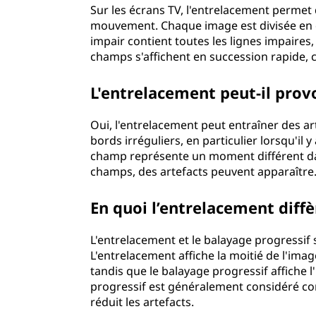
Sur les écrans TV, l'entrelacement permet 
l
mouvement. Chaque image est divisée en d
impair contient toutes les lignes impaires,
a
champs s'affichent en succession rapide, 
c
L'entrelacement peut-il prov
e
Oui, l'entrelacement peut entraîner des ar
m
bords irréguliers, en particulier lorsqu'il
champ représente un moment différent dan
e
champs, des artefacts peuvent apparaître
n
En quoi l’entrelacement diffè
t
L'entrelacement et le balayage progressif
d
L'entrelacement affiche la moitié de l'image
tandis que le balayage progressif affiche l
u
progressif est généralement considéré com
réduit les artefacts.