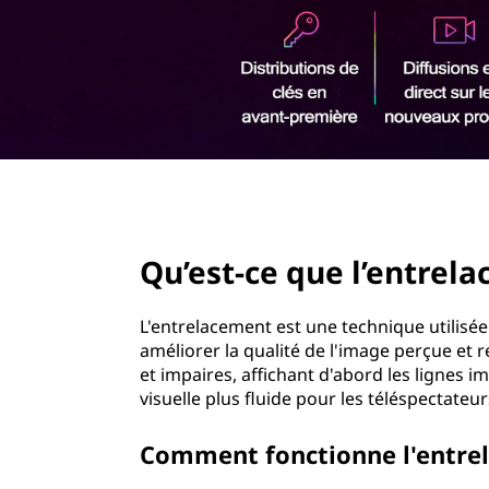
e
r
n
i
n
t
c
i
:
p
a
l
l
page hero 2/3
'
Qu’est-ce que l’entrel
e
n
L'entrelacement est une technique utilisée
améliorer la qualité de l'image perçue et ré
t
et impaires, affichant d'abord les lignes i
visuelle plus fluide pour les téléspectateur
r
Comment fonctionne l'entrela
e