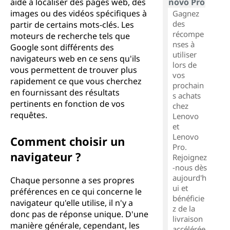
aide à localiser des pages web, des
novo Pro
images ou des vidéos spécifiques à
Gagnez
des
partir de certains mots-clés. Les
récompe
moteurs de recherche tels que
nses à
Google sont différents des
utiliser
navigateurs web en ce sens qu'ils
lors de
vous permettent de trouver plus
vos
rapidement ce que vous cherchez
prochain
en fournissant des résultats
s achats
pertinents en fonction de vos
chez
requêtes.
Lenovo
et
Lenovo
Comment choisir un
Pro.
navigateur ?
Rejoignez
-nous dès
aujourd'h
Chaque personne a ses propres
ui et
préférences en ce qui concerne le
bénéficie
navigateur qu'elle utilise, il n'y a
z de la
donc pas de réponse unique. D'une
livraison
manière générale, cependant, les
accélérée