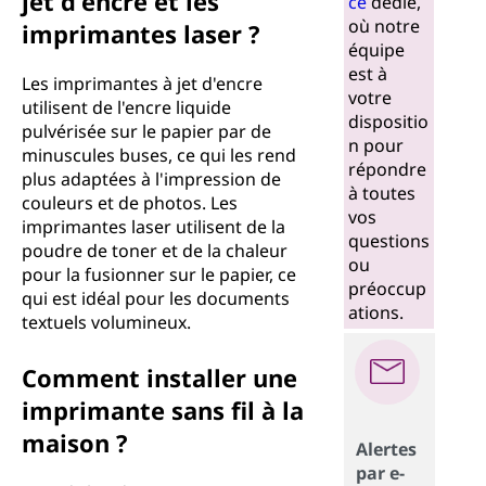
jet d'encre et les
ce
dédié,
où notre
imprimantes laser ?
équipe
est à
Les imprimantes à jet d'encre
votre
utilisent de l'encre liquide
dispositio
pulvérisée sur le papier par de
n pour
minuscules buses, ce qui les rend
répondre
plus adaptées à l'impression de
à toutes
couleurs et de photos. Les
vos
imprimantes laser utilisent de la
questions
poudre de toner et de la chaleur
ou
pour la fusionner sur le papier, ce
préoccup
qui est idéal pour les documents
ations.
textuels volumineux.
Comment installer une
imprimante sans fil à la
maison ?
Alertes
par e-