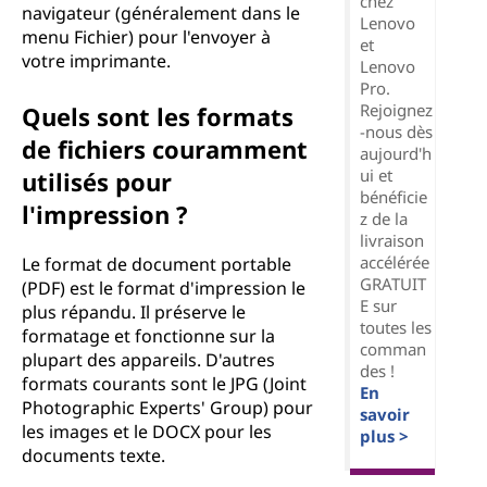
chez
navigateur (généralement dans le
Lenovo
menu Fichier) pour l'envoyer à
et
votre imprimante.
Lenovo
Pro.
Rejoignez
Quels sont les formats
-nous dès
de fichiers couramment
aujourd'h
ui et
utilisés pour
bénéficie
l'impression ?
z de la
livraison
accélérée
Le format de document portable
GRATUIT
(PDF) est le format d'impression le
E sur
plus répandu. Il préserve le
toutes les
formatage et fonctionne sur la
comman
plupart des appareils. D'autres
des !
formats courants sont le JPG (Joint
En
Photographic Experts' Group) pour
savoir
les images et le DOCX pour les
plus >
documents texte.