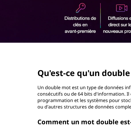
r
i
n
c
i
p
a
l
page hero 2/3
Qu'est-ce qu'un double
Un double mot est un type de données i
consécutifs ou de 64 bits d'information. I
programmation et les systèmes pour stoc
ou d'autres structures de données comple
Comment un mot double est-i