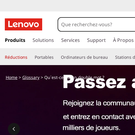
p
a
Produits
Solutions
Services
Support
À Propos
s
s
Réductions
Portables
Ordinateurs de bureau
Stations d
e
r
a
Home
>
Glossary
> Qu`est-ce qu`un double mot ?
u
c
o
n
t
e
n
u
p