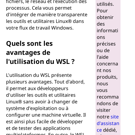
fichiers, le réseau et l'exécution des
utilisés.
processus. Cela vous permet
Pour
d'intégrer de manière transparente
obtenir
les outils et utilitaires Linux® dans
des
votre flux de travail Windows.
informati
ons
Quels sont les
précises
ou de
avantages de
l'aide
l'utilisation du WSL ?
concerna
nt nos
L'utilisation du WSL présente
produits,
plusieurs avantages. Tout d'abord,
nous
il permet aux développeurs
vous
d'utiliser les outils et utilitaires
recomma
Linux® sans avoir à changer de
ndons de
système d'exploitation ou à
visiter
configurer une machine virtuelle. Il
notre
site
est ainsi plus facile de développer
d'assistan
et de tester des applications
ce
dédié,
multiplateformes. En outre, le WSL