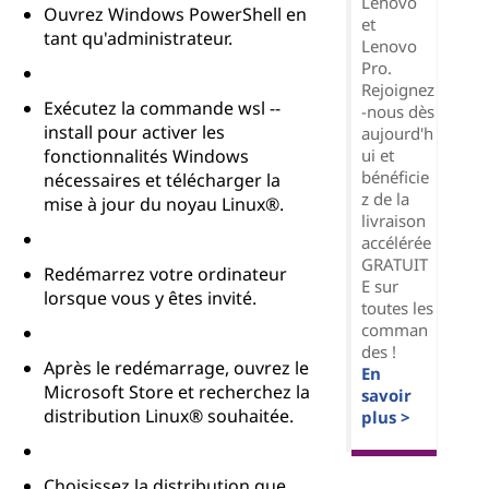
Lenovo
Ouvrez Windows PowerShell en
et
tant qu'administrateur.
Lenovo
Pro.
Rejoignez
Exécutez la commande wsl --
-nous dès
install pour activer les
aujourd'h
ui et
fonctionnalités Windows
bénéficie
nécessaires et télécharger la
z de la
mise à jour du noyau Linux®.
livraison
accélérée
GRATUIT
Redémarrez votre ordinateur
E sur
lorsque vous y êtes invité.
toutes les
comman
des !
Après le redémarrage, ouvrez le
En
Microsoft Store et recherchez la
savoir
distribution Linux® souhaitée.
plus >
Choisissez la distribution que