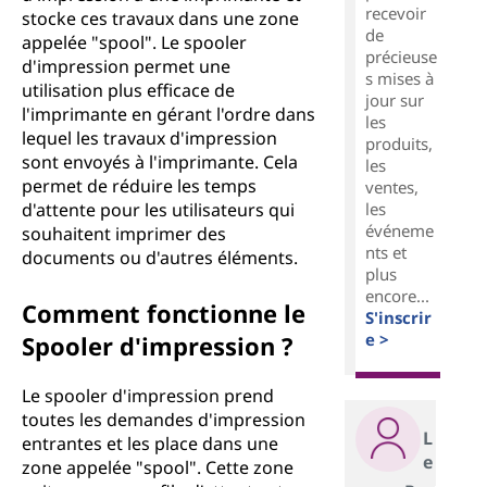
recevoir
stocke ces travaux dans une zone
de
appelée "spool". Le spooler
précieuse
d'impression permet une
s mises à
utilisation plus efficace de
jour sur
l'imprimante en gérant l'ordre dans
les
lequel les travaux d'impression
produits,
sont envoyés à l'imprimante. Cela
les
permet de réduire les temps
ventes,
les
d'attente pour les utilisateurs qui
événeme
souhaitent imprimer des
nts et
documents ou d'autres éléments.
plus
encore...
Comment fonctionne le
S'inscrir
e >
Spooler d'impression ?
Le spooler d'impression prend
toutes les demandes d'impression
L
entrantes et les place dans une
e
zone appelée "spool". Cette zone