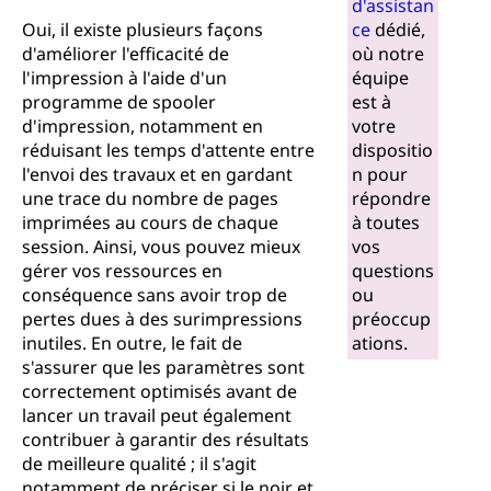
d'assistan
Oui, il existe plusieurs façons
ce
dédié,
d'améliorer l'efficacité de
où notre
l'impression à l'aide d'un
équipe
programme de spooler
est à
d'impression, notamment en
votre
réduisant les temps d'attente entre
dispositio
l'envoi des travaux et en gardant
n pour
une trace du nombre de pages
répondre
imprimées au cours de chaque
à toutes
session. Ainsi, vous pouvez mieux
vos
gérer vos ressources en
questions
conséquence sans avoir trop de
ou
pertes dues à des surimpressions
préoccup
inutiles. En outre, le fait de
ations.
s'assurer que les paramètres sont
correctement optimisés avant de
lancer un travail peut également
contribuer à garantir des résultats
de meilleure qualité ; il s'agit
notamment de préciser si le noir et