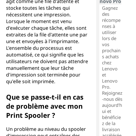
agit comme une file d'attente et
novo Pro
stocke toutes les tâches qui
Gagnez
des
nécessitent une impression.
récompe
Lorsque le moment est venu
nses à
d'exécuter chaque tâche, elles sont
utiliser
extraites de la file d'attente une par
lors de
une et envoyées à l'imprimante.
vos
L'ensemble du processus est
prochain
automatisé, ce qui signifie que les
s achats
utilisateurs ne doivent pas attendre
chez
manuellement que leur tâche
Lenovo
d'impression soit terminée pour
et
Lenovo
qu'elle soit imprimée.
Pro.
Rejoignez
Que se passe-t-il en cas
-nous dès
de problème avec mon
aujourd'h
ui et
Print Spooler ?
bénéficie
z de la
Un problème au niveau du spooler
livraison
d'impression peut entraîner des
accélérée