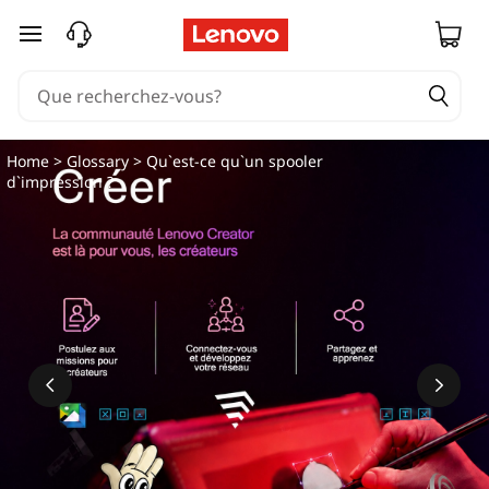
passer au contenu principal
Home
>
Glossary
> Qu`est-ce qu`un spooler
d`impression ?