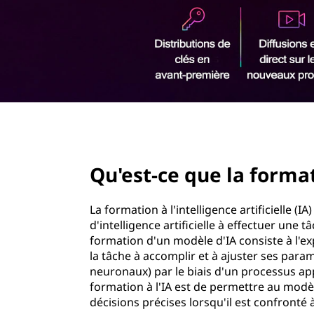
u
r
e
i
n
l
c
i
a
p
a
f
l
page hero 2/3
o
Qu'est-ce que la format
r
m
La formation à l'intelligence artificielle 
d'intelligence artificielle à effectuer une
a
formation d'un modèle d'IA consiste à l'
la tâche à accomplir et à ajuster ses param
t
neuronaux) par le biais d'un processus app
formation à l'IA est de permettre au modèl
i
décisions précises lorsqu'il est confronté