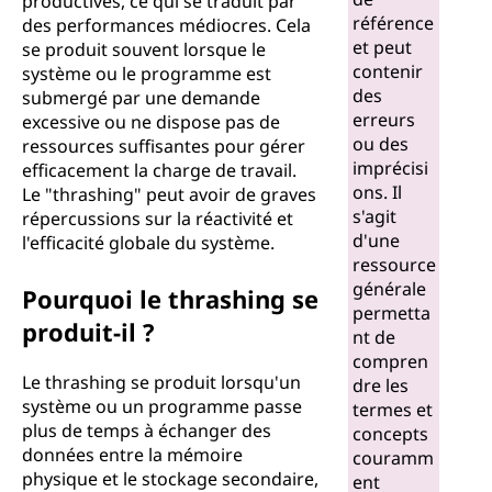
productives, ce qui se traduit par
référence
des performances médiocres. Cela
et peut
se produit souvent lorsque le
contenir
système ou le programme est
des
submergé par une demande
erreurs
excessive ou ne dispose pas de
ou des
ressources suffisantes pour gérer
imprécisi
efficacement la charge de travail.
ons. Il
Le "thrashing" peut avoir de graves
s'agit
répercussions sur la réactivité et
d'une
l'efficacité globale du système.
ressource
générale
Pourquoi le thrashing se
permetta
produit-il ?
nt de
compren
Le thrashing se produit lorsqu'un
dre les
système ou un programme passe
termes et
plus de temps à échanger des
concepts
données entre la mémoire
couramm
physique et le stockage secondaire,
ent