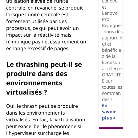
Lenovo
utilisation élevée de l'unité
et
centrale, en revanche, se produit
Lenovo
lorsque l'unité centrale est
Pro.
fortement utilisée par des
Rejoignez
processus, ce qui peut avoir un
-nous dès
impact sur la réactivité mais
aujourd'h
n'implique pas nécessairement un
ui et
échange excessif de pages.
bénéficie
z de la
livraison
Le thrashing peut-il se
accélérée
produire dans des
GRATUIT
E sur
environnements
toutes les
virtualisés ?
comman
des !
En
Oui, le thrash peut se produire
savoir
dans les environnements
plus >
virtualisés. En fait, la virtualisation
peut exacerber le phénomène si
l'hyperviseur surcharge les