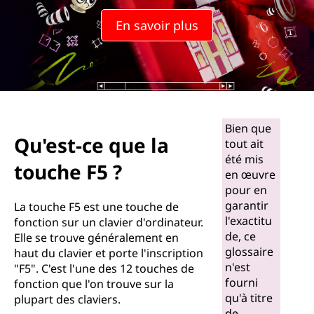
u
En savoir plus
e
l
a
t
Bien que
Qu'est-ce que la
tout ait
o
été mis
touche F5 ?
en œuvre
u
pour en
garantir
c
La touche F5 est une touche de
l'exactitu
fonction sur un clavier d'ordinateur.
h
de, ce
Elle se trouve généralement en
glossaire
haut du clavier et porte l'inscription
e
n'est
"F5". C'est l'une des 12 touches de
fourni
fonction que l'on trouve sur la
F
qu'à titre
plupart des claviers.
de