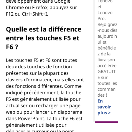
Lenovo
développement dans Google
et
Chrome ou Firefox, appuyez sur
Lenovo
F12 ou Ctrl+Shift+I.
Pro.
Rejoignez
Quelle est la différence
-nous dès
aujourd'h
entre les touches F5 et
ui et
F6 ?
bénéficie
z de la
livraison
Les touches F5 et F6 sont toutes
accélérée
deux des touches de fonction
GRATUIT
présentes sur la plupart des
E sur
claviers d'ordinateur, mais elles ont
toutes les
des fonctions différentes. Comme
comman
indiqué précédemment, la touche
des !
F5 est généralement utilisée pour
En
actualiser ou recharger une page
savoir
web ou pour lancer un diaporama
plus >
dans PowerPoint. La touche F6 est
généralement utilisée pour
déplacer le curseur ou le point