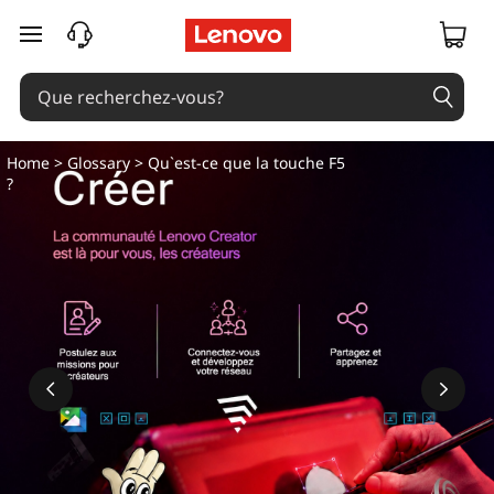
Q
passer au contenu principal
u
'
e
Home
>
Glossary
> Qu`est-ce que la touche F5
?
s
t
-
c
e
q