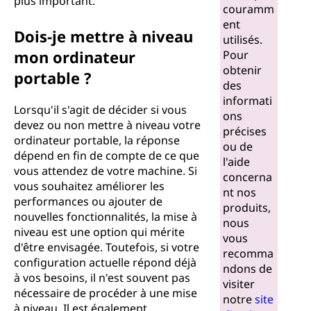
plus important.
couramm
ent
Dois-je mettre à niveau
utilisés.
mon ordinateur
Pour
obtenir
portable ?
des
informati
Lorsqu'il s'agit de décider si vous
ons
devez ou non mettre à niveau votre
précises
ordinateur portable, la réponse
ou de
dépend en fin de compte de ce que
l'aide
vous attendez de votre machine. Si
concerna
vous souhaitez améliorer les
nt nos
performances ou ajouter de
produits,
nouvelles fonctionnalités, la mise à
nous
niveau est une option qui mérite
vous
d'être envisagée. Toutefois, si votre
recomma
configuration actuelle répond déjà
ndons de
à vos besoins, il n'est souvent pas
visiter
nécessaire de procéder à une mise
notre
site
à niveau. Il est également