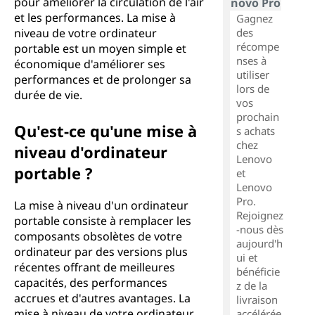
pour améliorer la circulation de l'air
novo Pro
et les performances. La mise à
Gagnez
niveau de votre ordinateur
des
récompe
portable est un moyen simple et
nses à
économique d'améliorer ses
utiliser
performances et de prolonger sa
lors de
durée de vie.
vos
prochain
Qu'est-ce qu'une mise à
s achats
chez
niveau d'ordinateur
Lenovo
portable ?
et
Lenovo
Pro.
La mise à niveau d'un ordinateur
Rejoignez
portable consiste à remplacer les
-nous dès
composants obsolètes de votre
aujourd'h
ordinateur par des versions plus
ui et
récentes offrant de meilleures
bénéficie
capacités, des performances
z de la
accrues et d'autres avantages. La
livraison
mise à niveau de votre ordinateur
accélérée