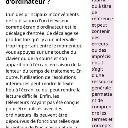
d'ordinateur ?
qu'à titre
de
L'un des principaux inconvénients
référence
de l'utilisation d'un téléviseur
et peut
comme écran d'ordinateur est le
contenir
décalage d'entrée. Ce décalage se
des
produit lorsqu'il y a un intervalle
erreurs
trop important entre le moment où
ou des
vous appuyez sur une touche du
imprécisi
clavier ou de la souris et son
ons. Il
apparition à l'écran, en raison de la
s'agit
lenteur du temps de traitement. En
d'une
outre, l'utilisation de résolutions
ressource
inférieures peut rendre le texte
générale
flou à l'écran, ce qui peut rendre la
permetta
lecture difficile. Enfin, les
nt de
téléviseurs n'ayant pas été conçus
compren
pour être utilisés avec des
dre les
ordinateurs, ils peuvent être
termes et
dépourvus de fonctions telles que
concepts
le réglage de l'inclinaison et de la