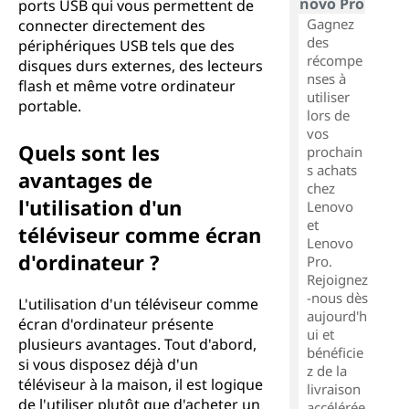
novo Pro
ports USB qui vous permettent de
Gagnez
connecter directement des
des
périphériques USB tels que des
récompe
disques durs externes, des lecteurs
nses à
flash et même votre ordinateur
utiliser
portable.
lors de
vos
Quels sont les
prochain
s achats
avantages de
chez
l'utilisation d'un
Lenovo
et
téléviseur comme écran
Lenovo
d'ordinateur ?
Pro.
Rejoignez
-nous dès
L'utilisation d'un téléviseur comme
aujourd'h
écran d'ordinateur présente
ui et
plusieurs avantages. Tout d'abord,
bénéficie
si vous disposez déjà d'un
z de la
téléviseur à la maison, il est logique
livraison
de l'utiliser plutôt que d'acheter un
accélérée