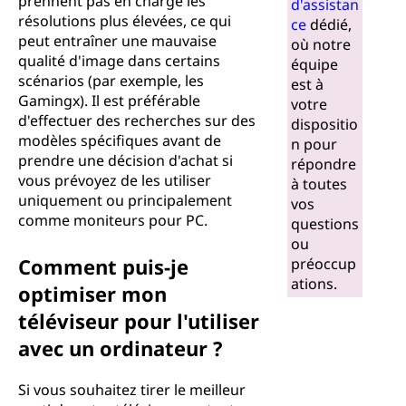
prennent pas en charge les
d'assistan
résolutions plus élevées, ce qui
ce
dédié,
peut entraîner une mauvaise
où notre
qualité d'image dans certains
équipe
scénarios (par exemple, les
est à
Gamingx). Il est préférable
votre
d'effectuer des recherches sur des
dispositio
modèles spécifiques avant de
n pour
prendre une décision d'achat si
répondre
vous prévoyez de les utiliser
à toutes
uniquement ou principalement
vos
comme moniteurs pour PC.
questions
ou
Comment puis-je
préoccup
ations.
optimiser mon
téléviseur pour l'utiliser
avec un ordinateur ?
Si vous souhaitez tirer le meilleur