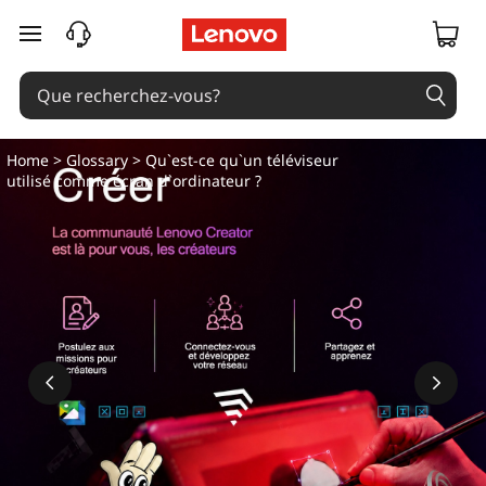
passer au contenu principal
Home
>
Glossary
> Qu`est-ce qu`un téléviseur
utilisé comme écran d`ordinateur ?