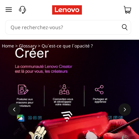
Q
passer au contenu principal
u
'
e
Home
>
Glossary
> Qu`est-ce que l`opacité ?
s
t
-
c
e
q