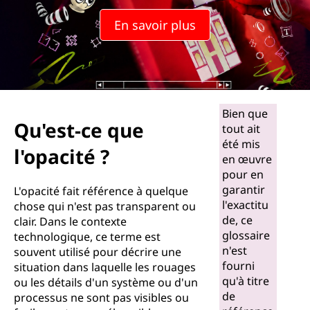
u
En savoir plus
e
l
'
Bien que
o
Qu'est-ce que
tout ait
p
été mis
l'opacité ?
en œuvre
a
pour en
garantir
L'opacité fait référence à quelque
c
l'exactitu
chose qui n'est pas transparent ou
de, ce
clair. Dans le contexte
i
glossaire
technologique, ce terme est
n'est
souvent utilisé pour décrire une
t
fourni
situation dans laquelle les rouages
qu'à titre
ou les détails d'un système ou d'un
é
de
processus ne sont pas visibles ou