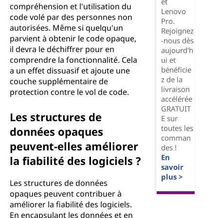
et
compréhension et l'utilisation du
Lenovo
code volé par des personnes non
Pro.
autorisées. Même si quelqu'un
Rejoignez
parvient à obtenir le code opaque,
-nous dès
il devra le déchiffrer pour en
aujourd'h
comprendre la fonctionnalité. Cela
ui et
bénéficie
a un effet dissuasif et ajoute une
z de la
couche supplémentaire de
livraison
protection contre le vol de code.
accélérée
GRATUIT
Les structures de
E sur
toutes les
données opaques
comman
peuvent-elles améliorer
des !
En
la fiabilité des logiciels ?
savoir
plus >
Les structures de données
opaques peuvent contribuer à
améliorer la fiabilité des logiciels.
En encapsulant les données et en