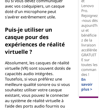
ou si vous devez communiquer
et
Lenovo
avec vos coéquipiers, un casque
Pro.
doté d'un microphone peut
Rejoignez
s'avérer extrêmement utile.
-nous dès
aujourd'h
Puis-je utiliser un
ui et
bénéficie
casque pour des
z de la
expériences de réalité
livraison
accélérée
virtuelle ?
GRATUIT
E sur
Absolument, les casques de réalité
toutes les
virtuelle (VR) sont souvent dotés de
comman
capacités audio intégrées.
des !
Toutefois, si vous préférez une
En
savoir
meilleure qualité sonore ou si vous
plus >
souhaitez utiliser votre casque
existant, vous pouvez le connecter
au système de réalité virtuelle à
l'aide des ports audio fournis ou