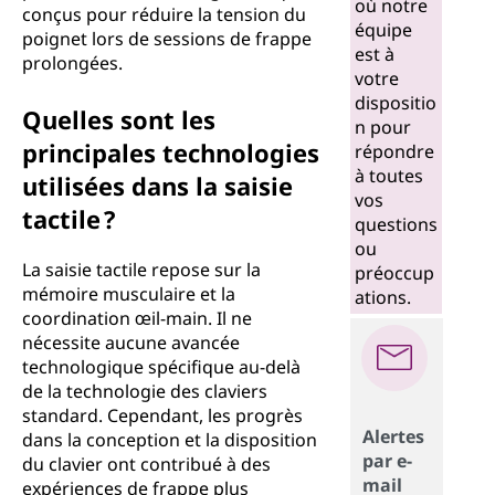
où notre
conçus pour réduire la tension du
équipe
poignet lors de sessions de frappe
est à
prolongées.
votre
dispositio
Quelles sont les
n pour
principales technologies
répondre
à toutes
utilisées dans la saisie
vos
tactile ?
questions
ou
La saisie tactile repose sur la
préoccup
mémoire musculaire et la
ations.
coordination œil-main. Il ne
nécessite aucune avancée
technologique spécifique au-delà
de la technologie des claviers
standard. Cependant, les progrès
Alertes
dans la conception et la disposition
par e-
du clavier ont contribué à des
mail
expériences de frappe plus