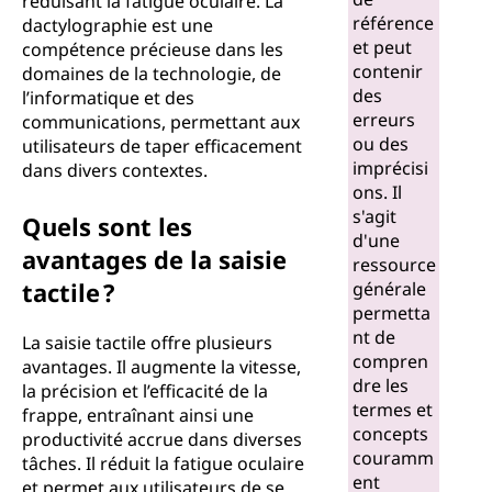
réduisant la fatigue oculaire. La
référence
dactylographie est une
et peut
compétence précieuse dans les
contenir
domaines de la technologie, de
des
l’informatique et des
erreurs
communications, permettant aux
ou des
utilisateurs de taper efficacement
imprécisi
dans divers contextes.
ons. Il
s'agit
Quels sont les
d'une
avantages de la saisie
ressource
tactile ?
générale
permetta
nt de
La saisie tactile offre plusieurs
compren
avantages. Il augmente la vitesse,
dre les
la précision et l’efficacité de la
termes et
frappe, entraînant ainsi une
concepts
productivité accrue dans diverses
couramm
tâches. Il réduit la fatigue oculaire
ent
et permet aux utilisateurs de se