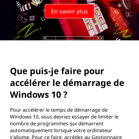
f
En savoir plus
a
i
r
e
p
Que puis-je faire pour
o
accélérer le démarrage de
u
Windows 10 ?
r
Pour accélérer le temps de démarrage de
Windows 10, vous devriez essayer de limiter le
a
nombre de programmes qui démarrent
automatiquement lorsque votre ordinateur
c
s'allume. Pour ce faire, accédez au Gestionnaire