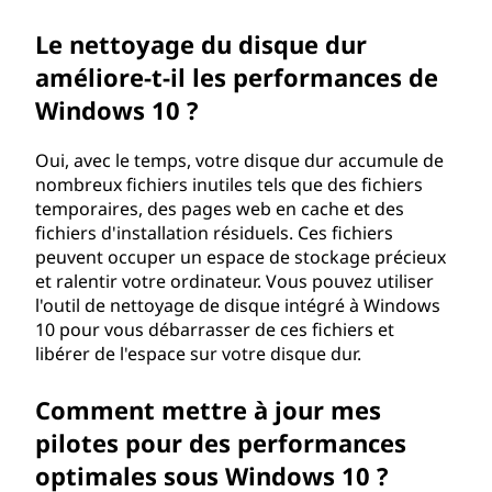
é
Le nettoyage du disque dur
m
améliore-t-il les performances de
a
Windows 10 ?
r
Oui, avec le temps, votre disque dur accumule de
nombreux fichiers inutiles tels que des fichiers
r
temporaires, des pages web en cache et des
fichiers d'installation résiduels. Ces fichiers
a
peuvent occuper un espace de stockage précieux
et ralentir votre ordinateur. Vous pouvez utiliser
g
l'outil de nettoyage de disque intégré à Windows
10 pour vous débarrasser de ces fichiers et
e
libérer de l'espace sur votre disque dur.
d
Comment mettre à jour mes
e
pilotes pour des performances
optimales sous Windows 10 ?
W