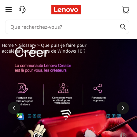
Q
passer au contenu principal
u
e
p
Home
>
Glossary
> Que puis-je faire pour
accélérer le démarrage de Windows 10 ?
u
i
s
-
j
e