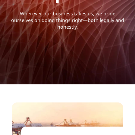
C
o
Wherever our business takes us, we pride
ourselves on doing things right—both legally and
m
honestly.
p
l
i
a
n
c
e