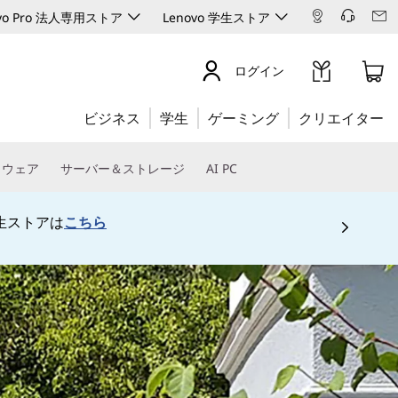
ovo Pro 法人専用ストア
Lenovo 学生ストア
ログイン
ビジネス
学生
ゲーミング
クリエイター
トウェア
サーバー＆ストレージ
AI PC
生ストアは
こちら
 5