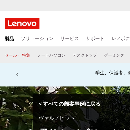
メ
製品
イ
ソリューション
サービス
サポート
レノボに
ン
コ
セール・ 特集
ノートパソコン
デスクトップ
ゲーミング
ン
テ
ン
学生、保護者、
ツ
に
ス
キ
< すべての顧客事例に戻る
ッ
プ
ヴァルノビット
す
る