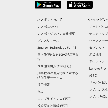
レノボについて
ショッピン
レノボについて
ノートパソコ
レノボ・ジャパン会社概要
デスクトップ
プレスリリース
ワークステー
Smarter Technology For All
タブレット
国内修理体制NECPC群馬事業
周辺機器
場
学生ストア（
国内開発拠点 大和研究所
Lenovo Pro
災害救助法適用地区に対する
AI PC
特別保守サービス
サーバー&ス
採用情報
レノボカスタ
ESG
レノボ FAQs
コンプライアンス (英語)
投資家向け情報 (英語)