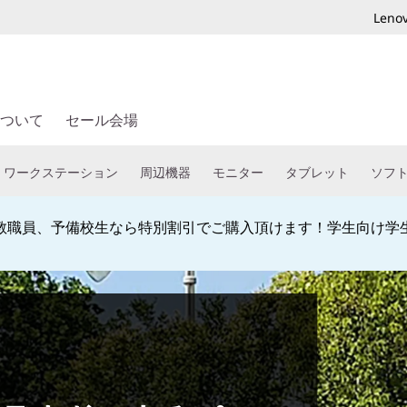
Len
ついて
セール会場
ワークステーション
周辺機器
モニター
タブレット
ソフ
教職員、予備校生なら特別割引でご購入頂けます！学生向け学
Currently displaying item 4 of