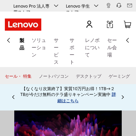
Lenovo Pro 法人専
Lenovo 学生
用ストア
ストア
メ
製
イ
ソリュ
サ
サ
レノボ
セー
ン
品
ーショ
ー
ポ
につい
ル会
コ
ン
ビ
ー
て
場
ン
ス
ト
テ
ン
セール・ 特集
ノートパソコン
デスクトップ
ゲーミング
ツ
【なくなり次第終了】実質10万円お得！1TB→２
に
TBが今だけ無料のテラ盛りキャンペーン実施中
詳
ス
Currently displaying item 3 of
細はこちら
キ
ッ
プ
す
る