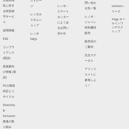
法適用地
ストレー
問い合わ
区に対す
ジ
レノボ・
Lenovoシ
せ先一覧
る特別保
スマート
リーズ
レノボカ
守サービ
レノボ・
センター
Yoga オー
スタムシ
ス
ジャパン
によくあ
ルインワ
ョップ
ンデスク
特別優待
るお問い
採用情報
トップ
販売
合わせ
レノボ
ESG
FAQs
販売店の
ご案内
コンプラ
イアンス
注文ステ
(英語)
ータス
投資家向
アフィリ
け情報 (英
エイトに
語)
参加しよ
う！
PCの環境
対応とリ
サイクル
Diversity
&
Inclusion
推進の取
り組み