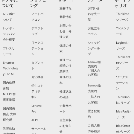
ついて
ング
ォリオ
重要情報
お問い合
レノボに
ノートパ
わせ先一
ThinkPad
新着情報
ついて
ソコン
覧
シリーズ
お問い合
レノボ・
デスクト
お役立ち
Yogaシリ
わせ・修
ジャパン
ップ
コラム
ーズ
理依頼
会社概要
ワークス
ショッピ
Legionシ
保証の検
プレスリ
テーショ
ングヘル
リーズ
索
リース
ン
プ
ThinkCent
修理ご依
Lenovo販
Smarter
タブレッ
reシリー
頼時の注
売規約
Technolog
ト
ズ
（個人の
意事項・
y For All
お客様）
周辺機器
修理の流
ワークス
国内修理
れ
テーショ
Lenovo販
学生スト
体制
ン
売規約
ア（学
修理状況
NECPC群
（法人の
割）
の確認
ThinkBoo
馬事業場
お客様）
kシリーズ
Lenovo
企業サポ
国内開発
置き配規
Pro
ート
IdeaPadシ
拠点 大和
約
リーズ
研究所
AI PC
自主回収
ご購入後
のお知ら
IdeaCentr
災害救助
サーバー&
の各種お
せ
eシリーズ