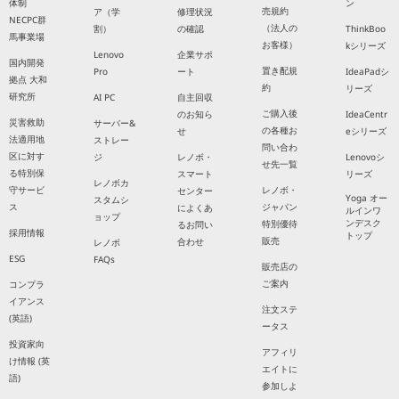
体制
ン
売規約
ア（学
修理状況
NECPC群
（法人の
割）
の確認
ThinkBoo
馬事業場
お客様）
kシリーズ
Lenovo
企業サポ
国内開発
置き配規
Pro
ート
IdeaPadシ
拠点 大和
約
リーズ
研究所
AI PC
自主回収
ご購入後
のお知ら
IdeaCentr
災害救助
サーバー&
の各種お
せ
eシリーズ
法適用地
ストレー
問い合わ
区に対す
ジ
レノボ・
Lenovoシ
せ先一覧
る特別保
スマート
リーズ
レノボカ
守サービ
レノボ・
センター
Yoga オー
スタムシ
ス
ジャパン
によくあ
ルインワ
ョップ
ンデスク
特別優待
るお問い
採用情報
トップ
販売
合わせ
レノボ
ESG
FAQs
販売店の
ご案内
コンプラ
イアンス
注文ステ
(英語)
ータス
投資家向
アフィリ
け情報 (英
エイトに
語)
参加しよ