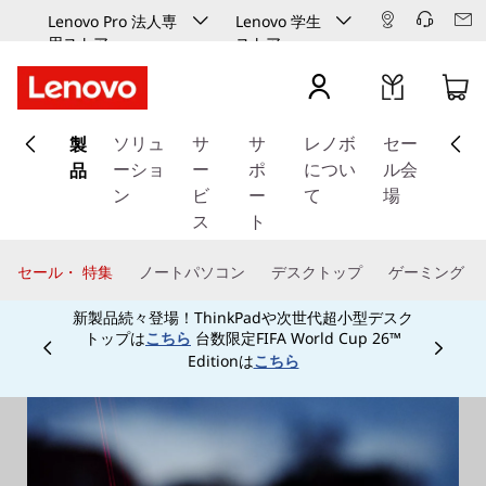
Lenovo Pro 法人専
Lenovo 学生
用ストア
ストア
メ
製
イ
ソリュ
サ
サ
レノボ
セー
ン
品
ーショ
ー
ポ
につい
ル会
コ
ン
ビ
ー
て
場
ン
ス
ト
テ
ン
セール・ 特集
ノートパソコン
デスクトップ
ゲーミング
ツ
新製品続々登場！ThinkPadや次世代超小型デスク
に
トップは
台数限定FIFA World Cup 26™
こちら
ス
Currently displaying item 3 of
Editionは
こちら
キ
ッ
プ
す
る