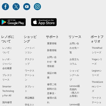
レノボに
ショッピ
サポート
リソース
ポートフ
ついて
ング
ォリオ
重要情報
お問い合
レノボに
ノートパ
わせ先一
ThinkPad
新着情報
ついて
ソコン
覧
シリーズ
お問い合
レノボ・
デスクト
お役立ち
Yogaシリ
わせ・修
ジャパン
ップ
コラム
ーズ
理依頼
会社概要
ワークス
ショッピ
Legionシ
保証の検
プレスリ
テーショ
ングヘル
リーズ
索
リース
ン
プ
ThinkCent
修理ご依
Lenovo販
Smarter
タブレッ
reシリー
頼時の注
売規約
Technolog
ト
ズ
（個人の
意事項・
y For All
お客様）
周辺機器
修理の流
ワークス
国内修理
れ
テーショ
Lenovo販
学生スト