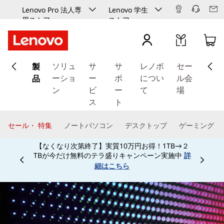
Lenovo Pro 法人専
Lenovo 学生
用ストア
ストア
メ
製
イ
ソリュ
サ
サ
レノボ
セー
ン
品
ーショ
ー
ポ
につい
ル会
コ
ン
ビ
ー
て
場
ン
ス
ト
テ
ン
セール・ 特集
ノートパソコン
デスクトップ
ゲーミング
ツ
【なくなり次第終了】実質10万円お得！1TB→２
に
TBが今だけ無料のテラ盛りキャンペーン実施中
詳
ス
Currently displaying item 3 of
細はこちら
キ
ッ
プ
す
る