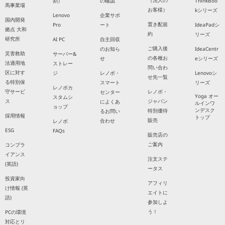
（法人の
割）
の確認
ThinkBoo
馬事業場
お客様）
kシリーズ
Lenovo
企業サポ
国内開発
置き配規
Pro
ート
IdeaPadシ
拠点 大和
約
リーズ
研究所
AI PC
自主回収
ご購入後
のお知ら
IdeaCentr
災害救助
サーバー&
の各種お
せ
eシリーズ
法適用地
ストレー
問い合わ
区に対す
ジ
レノボ・
Lenovoシ
せ先一覧
る特別保
スマート
リーズ
レノボカ
守サービ
レノボ・
センター
Yoga オー
スタムシ
ス
ジャパン
によくあ
ルインワ
ョップ
ンデスク
特別優待
るお問い
採用情報
トップ
販売
合わせ
レノボ
ESG
FAQs
販売店の
ご案内
コンプラ
イアンス
注文ステ
(英語)
ータス
投資家向
アフィリ
け情報 (英
エイトに
語)
参加しよ
う！
PCの環境
対応とリ