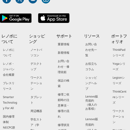
レノボに
ショッピ
サポート
リソース
ポートフ
ついて
ング
ォリオ
重要情報
お問い合
レノボに
ノートパ
わせ先一
ThinkPad
新着情報
ついて
ソコン
覧
シリーズ
お問い合
レノボ・
デスクト
お役立ち
Yogaシリ
わせ・修
ジャパン
ップ
コラム
ーズ
理依頼
会社概要
ワークス
ショッピ
Legionシ
保証の検
プレスリ
テーショ
ングヘル
リーズ
索
リース
ン
プ
ThinkCent
修理ご依
Lenovo販
Smarter
タブレッ
reシリー
頼時の注
売規約
Technolog
ト
ズ
（個人の
意事項・
y For All
お客様）
周辺機器
修理の流
ワークス
国内修理
れ
テーショ
Lenovo販
学生スト
体制
ン
売規約
ア（学
修理状況
NECPC群