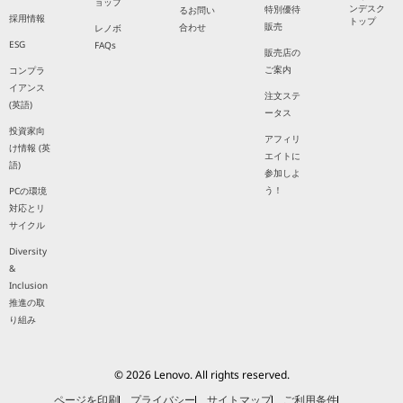
ョップ
ンデスク
特別優待
るお問い
採用情報
トップ
販売
合わせ
レノボ
ESG
FAQs
販売店の
ご案内
コンプラ
イアンス
注文ステ
(英語)
ータス
投資家向
アフィリ
け情報 (英
エイトに
語)
参加しよ
う！
PCの環境
対応とリ
サイクル
Diversity
&
Inclusion
推進の取
り組み
© 2026 Lenovo. All rights reserved.
ページを印刷
プライバシー
サイトマップ
ご利用条件