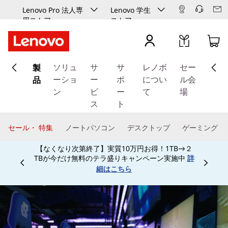
Lenovo Pro 法人専
Lenovo 学生
用ストア
ストア
メ
製
イ
ソリュ
サ
サ
レノボ
セー
ン
品
ーショ
ー
ポ
につい
ル会
コ
ン
ビ
ー
て
場
ン
ス
ト
テ
ン
セール・ 特集
ノートパソコン
デスクトップ
ゲーミング
ツ
に
学生、保護者、教職員、予備校生なら特別割引で
ス
ご購入頂けます！学生向け学生ストアは
こちら
Currently displaying item 4 of
キ
ッ
プ
す
る