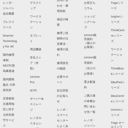
お問い合
レノボ・
デスクト
お役立ち
Yogaシリ
わせ・修
ジャパン
ップ
コラム
ーズ
理依頼
会社概要
ワークス
ショッピ
Legionシ
保証の検
プレスリ
テーショ
ングヘル
リーズ
索
リース
ン
プ
ThinkCent
修理ご依
Lenovo販
Smarter
タブレッ
reシリー
頼時の注
売規約
Technolog
ト
ズ
（個人の
意事項・
y For All
お客様）
周辺機器
修理の流
ワークス
国内修理
れ
テーショ
Lenovo販
学生スト
体制
ン
売規約
ア（学
修理状況
NECPC群
（法人の
割）
の確認
ThinkBoo
馬事業場
お客様）
kシリーズ
Lenovo
企業サポ
国内開発
置き配規
Pro
ート
IdeaPadシ
拠点 大和
約
リーズ
研究所
AI PC
自主回収
ご購入後
のお知ら
IdeaCentr
災害救助
サーバー&
の各種お
せ
eシリーズ
法適用地
ストレー
問い合わ
区に対す
ジ
レノボ・
Lenovoシ
せ先一覧
る特別保
スマート
リーズ
レノボカ
守サービ
レノボ・
センター
Yoga オー
スタムシ
ス
ジャパン
によくあ
ルインワ