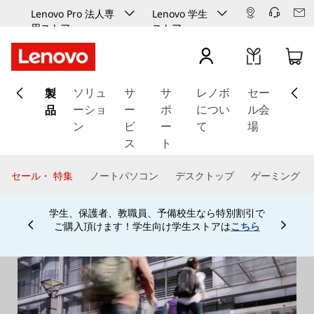
Lenovo Pro 法人専
Lenovo 学生
用ストア
ストア
メ
製
イ
ソリュ
サ
サ
レノボ
セー
ン
品
ーショ
ー
ポ
につい
ル会
コ
ン
ビ
ー
て
場
ン
ス
ト
テ
ン
セール・ 特集
ノートパソコン
デスクトップ
ゲーミング
ツ
に
学生、保護者、教職員、予備校生なら特別割引で
ス
ご購入頂けます！学生向け学生ストアは
こちら
Currently displaying item 4 of
キ
ッ
プ
す
る