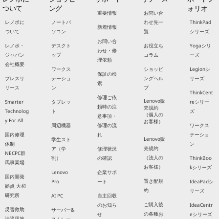
ついて
ング
ォリオ
重要情報
お問い合
レノボに
ノートパ
わせ先一
ThinkPad
新着情報
ついて
ソコン
覧
シリーズ
お問い合
レノボ・
デスクト
お役立ち
Yogaシリ
わせ・修
ジャパン
ップ
コラム
ーズ
理依頼
会社概要
ワークス
ショッピ
Legionシ
保証の検
プレスリ
テーショ
ングヘル
リーズ
索
リース
ン
プ
ThinkCent
修理ご依
Lenovo販
Smarter
タブレッ
reシリー
頼時の注
売規約
Technolog
ト
ズ
（個人の
意事項・
y For All
お客様）
周辺機器
修理の流
ワークス
国内修理
れ
テーショ
Lenovo販
学生スト
体制
ン
売規約
ア（学
修理状況
NECPC群
（法人の
割）
の確認
ThinkBoo
馬事業場
お客様）
kシリーズ
Lenovo
企業サポ
国内開発
置き配規
Pro
ート
IdeaPadシ
拠点 大和
約
リーズ
研究所
AI PC
自主回収
ご購入後
のお知ら
IdeaCentr
災害救助
サーバー&
の各種お
せ
eシリーズ
法適用地