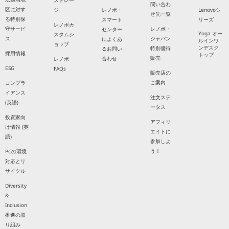
ストレー
問い合わ
区に対す
ジ
レノボ・
Lenovoシ
せ先一覧
る特別保
スマート
リーズ
レノボカ
守サービ
レノボ・
センター
Yoga オー
スタムシ
ス
ジャパン
によくあ
ルインワ
ョップ
ンデスク
特別優待
るお問い
採用情報
トップ
販売
合わせ
レノボ
ESG
FAQs
販売店の
ご案内
コンプラ
イアンス
注文ステ
(英語)
ータス
投資家向
アフィリ
け情報 (英
エイトに
語)
参加しよ
う！
PCの環境
対応とリ
サイクル
Diversity
&
Inclusion
推進の取
り組み