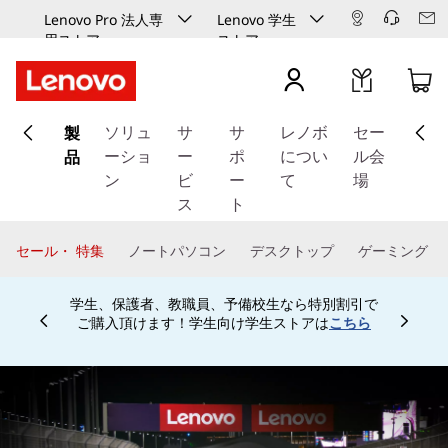
Lenovo Pro 法人専
Lenovo 学生
用ストア
ストア
メ
製
イ
ソリュ
サ
サ
レノボ
セー
ン
品
ーショ
ー
ポ
につい
ル会
コ
ン
ビ
ー
て
場
ン
ス
ト
テ
ン
セール・ 特集
ノートパソコン
デスクトップ
ゲーミング
ツ
に
学生、保護者、教職員、予備校生なら特別割引で
ス
ご購入頂けます！学生向け学生ストアは
こちら
Currently displaying item 4 of
キ
ッ
プ
す
る