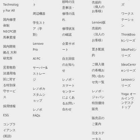
頼時の注
売規約
Technolog
ト
ズ
（個人の
意事項・
y For All
お客様）
周辺機器
修理の流
ワークス
国内修理
れ
テーショ
Lenovo販
学生スト
体制
ン
売規約
ア（学
修理状況
NECPC群
（法人の
割）
の確認
ThinkBoo
馬事業場
お客様）
kシリーズ
Lenovo
企業サポ
国内開発
置き配規
Pro
ート
IdeaPadシ
拠点 大和
約
リーズ
研究所
AI PC
自主回収
ご購入後
のお知ら
IdeaCentr
災害救助
サーバー&
の各種お
せ
eシリーズ
法適用地
ストレー
問い合わ
区に対す
ジ
レノボ・
Lenovoシ
せ先一覧
る特別保
スマート
リーズ
レノボカ
守サービ
レノボ・
センター
Yoga オー
スタムシ
ス
ジャパン
によくあ
ルインワ
ョップ
ンデスク
特別優待
るお問い
採用情報
トップ
販売
合わせ
レノボ
ESG
FAQs
販売店の
ご案内
コンプラ
イアンス
注文ステ
(英語)
ータス