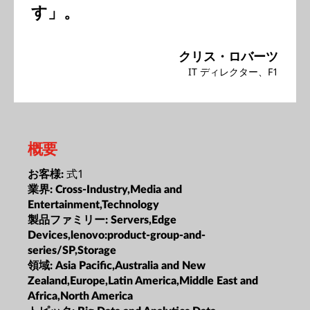
す」。
クリス・ロバーツ
IT ディレクター、F1
概要
式1
お客様:
業界:
Cross-Industry,Media and
Entertainment,Technology
製品ファミリー:
Servers,Edge
Devices,lenovo:product-group-and-
series/SP,Storage
領域:
Asia Pacific,Australia and New
Zealand,Europe,Latin America,Middle East and
Africa,North America