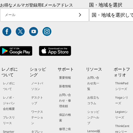
国・地域を選択
お得なメルマガ登録用Eメールアドレス
メール
レノボに
ショッピ
サポート
リソース
ポートフ
ついて
ング
ォリオ
重要情報
お問い合
レノボに
ノートパ
わせ先一
ThinkPad
新着情報
ついて
ソコン
覧
シリーズ
お問い合
レノボ・
デスクト
お役立ち
Yogaシリ
わせ・修
ジャパン
ップ
コラム
ーズ
理依頼
会社概要
ワークス
ショッピ
Legionシ
保証の検
プレスリ
テーショ
ングヘル
リーズ
索
リース
ン
プ
ThinkCent
修理ご依
Lenovo販
Smarter
タブレッ
reシリー