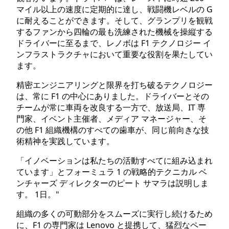
マイル以上の速度に定期的に達し、戦闘機レベルの G
に耐えることができます。そして、グランプリを観戦
するファンから四輪の最も洗練された機械を操縦する
ドライバーに至るまで、レノボは F1 テクノロジー イ
ンフラストラクチャにおいて重要な役割を果たしてい
ます。
精密エンジニアリングと限界を打ち破るテクノロジー
は、常に F1 の中心にありました。ドライバーとその
チームが常に車両を改良する一方で、放送局、IT 専
門家、イベント主催者、メディア マネージャー、そ
の他 F1 組織機構のすべての歯車が、同じ前向きな技
術精神を実践しています。
「イノベーションは私たちの活動すべてに組み込まれ
ています」とフォーミュラ 1 の戦略的テクニカル ベ
ンチャーズ ディレクターのピート サマラは説明しま
す。 1日。"
組織の多くの可動部分をスムーズに実行し続けるため
に、F1 の専門家は Lenovo と提携して、猛烈なペー