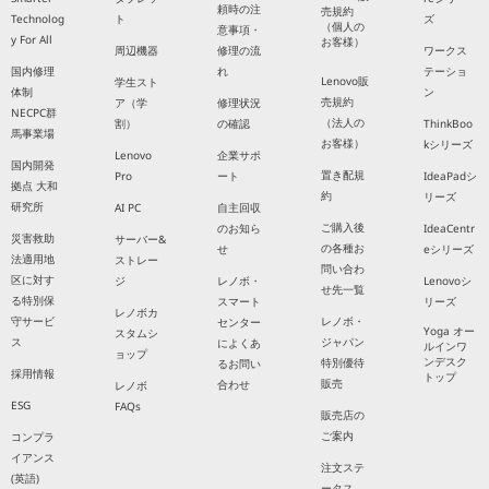
頼時の注
売規約
Technolog
ト
ズ
（個人の
意事項・
y For All
お客様）
周辺機器
修理の流
ワークス
国内修理
れ
テーショ
Lenovo販
学生スト
体制
ン
売規約
ア（学
修理状況
NECPC群
（法人の
割）
の確認
ThinkBoo
馬事業場
お客様）
kシリーズ
Lenovo
企業サポ
国内開発
置き配規
Pro
ート
IdeaPadシ
拠点 大和
約
リーズ
研究所
AI PC
自主回収
ご購入後
のお知ら
IdeaCentr
災害救助
サーバー&
の各種お
せ
eシリーズ
法適用地
ストレー
問い合わ
区に対す
ジ
レノボ・
Lenovoシ
せ先一覧
る特別保
スマート
リーズ
レノボカ
守サービ
レノボ・
センター
Yoga オー
スタムシ
ス
ジャパン
によくあ
ルインワ
ョップ
ンデスク
特別優待
るお問い
採用情報
トップ
販売
合わせ
レノボ
ESG
FAQs
販売店の
ご案内
コンプラ
イアンス
注文ステ
(英語)
ータス