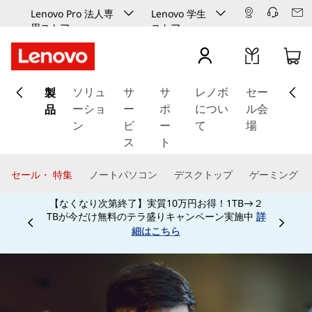
Lenovo Pro 法人専
Lenovo 学生
用ストア
ストア
メ
製
イ
ソリュ
サ
サ
レノボ
セー
ン
品
ーショ
ー
ポ
につい
ル会
コ
ン
ビ
ー
て
場
ン
ス
ト
テ
ン
セール・ 特集
ノートパソコン
デスクトップ
ゲーミング
ツ
【なくなり次第終了】実質10万円お得！1TB→２
に
TBが今だけ無料のテラ盛りキャンペーン実施中
詳
ス
Currently displaying item 3 of
細はこちら
キ
ッ
プ
す
る