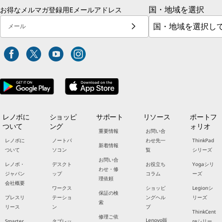
国・地域を選択
お得なメルマガ登録用Eメールアドレス
メール
レノボに
ショッピ
サポート
リソース
ポートフ
ついて
ング
ォリオ
重要情報
お問い合
レノボに
ノートパ
わせ先一
ThinkPad
新着情報
ついて
ソコン
覧
シリーズ
お問い合
レノボ・
デスクト
お役立ち
Yogaシリ
わせ・修
ジャパン
ップ
コラム
ーズ
理依頼
会社概要
ワークス
ショッピ
Legionシ
保証の検
プレスリ
テーショ
ングヘル
リーズ
索
リース
ン
プ
ThinkCent
修理ご依
Lenovo販
Smarter
タブレッ
reシリー