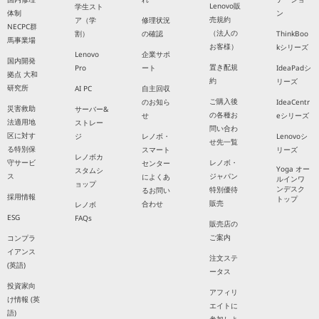
Lenovo販
学生スト
体制
ン
売規約
ア（学
修理状況
NECPC群
（法人の
割）
の確認
ThinkBoo
馬事業場
お客様）
kシリーズ
Lenovo
企業サポ
国内開発
置き配規
Pro
ート
IdeaPadシ
拠点 大和
約
リーズ
研究所
AI PC
自主回収
ご購入後
のお知ら
IdeaCentr
災害救助
サーバー&
の各種お
せ
eシリーズ
法適用地
ストレー
問い合わ
区に対す
ジ
レノボ・
Lenovoシ
せ先一覧
る特別保
スマート
リーズ
レノボカ
守サービ
レノボ・
センター
Yoga オー
スタムシ
ス
ジャパン
によくあ
ルインワ
ョップ
ンデスク
特別優待
るお問い
採用情報
トップ
販売
合わせ
レノボ
ESG
FAQs
販売店の
ご案内
コンプラ
イアンス
注文ステ
(英語)
ータス
投資家向
アフィリ
け情報 (英
エイトに
語)