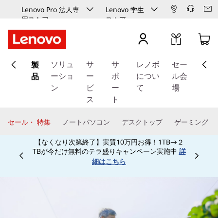
Lenovo Pro 法人専
Lenovo 学生
用ストア
ストア
メ
製
イ
ソリュ
サ
サ
レノボ
セー
ン
品
ーショ
ー
ポ
につい
ル会
コ
ン
ビ
ー
て
場
ン
ス
ト
テ
ン
セール・ 特集
ノートパソコン
デスクトップ
ゲーミング
ツ
【なくなり次第終了】実質10万円お得！1TB→２
に
TBが今だけ無料のテラ盛りキャンペーン実施中
詳
ス
Currently displaying item 3 of
細はこちら
キ
ッ
プ
す
る