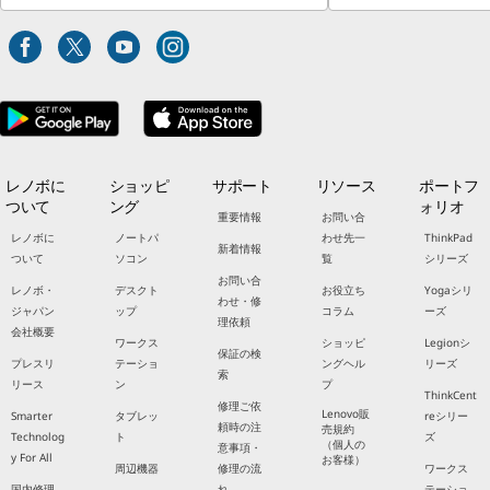
レノボに
ショッピ
サポート
リソース
ポートフ
ついて
ング
ォリオ
重要情報
お問い合
レノボに
ノートパ
わせ先一
ThinkPad
新着情報
ついて
ソコン
覧
シリーズ
お問い合
レノボ・
デスクト
お役立ち
Yogaシリ
わせ・修
ジャパン
ップ
コラム
ーズ
理依頼
会社概要
ワークス
ショッピ
Legionシ
保証の検
プレスリ
テーショ
ングヘル
リーズ
索
リース
ン
プ
ThinkCent
修理ご依
Lenovo販
Smarter
タブレッ
reシリー
頼時の注
売規約
Technolog
ト
ズ
（個人の
意事項・
y For All
お客様）
周辺機器
修理の流
ワークス
国内修理
れ
テーショ