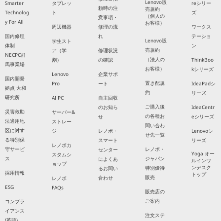
Lenovo販
Smarter
タブレッ
reシリー
頼時の注
売規約
Technolog
ト
ズ
（個人の
意事項・
y For All
お客様）
周辺機器
修理の流
ワークス
国内修理
れ
テーショ
Lenovo販
学生スト
体制
ン
売規約
ア（学
修理状況
NECPC群
（法人の
割）
の確認
ThinkBoo
馬事業場
お客様）
kシリーズ
Lenovo
企業サポ
国内開発
置き配規
Pro
ート
IdeaPadシ
拠点 大和
約
リーズ
研究所
AI PC
自主回収
ご購入後
のお知ら
IdeaCentr
災害救助
サーバー&
の各種お
せ
eシリーズ
法適用地
ストレー
問い合わ
区に対す
ジ
レノボ・
Lenovoシ
せ先一覧
る特別保
スマート
リーズ
レノボカ
守サービ
レノボ・
センター
Yoga オー
スタムシ
ス
ジャパン
によくあ
ルインワ
ョップ
ンデスク
特別優待
るお問い
採用情報
トップ
販売
合わせ
レノボ
ESG
FAQs
販売店の
ご案内
コンプラ
イアンス
注文ステ
(英語)