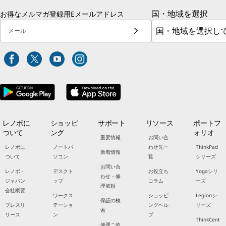
国・地域を選択
お得なメルマガ登録用Eメールアドレス
メール
レノボに
ショッピ
サポート
リソース
ポートフ
ついて
ング
ォリオ
重要情報
お問い合
レノボに
ノートパ
わせ先一
ThinkPad
新着情報
ついて
ソコン
覧
シリーズ
お問い合
レノボ・
デスクト
お役立ち
Yogaシリ
わせ・修
ジャパン
ップ
コラム
ーズ
理依頼
会社概要
ワークス
ショッピ
Legionシ
保証の検
プレスリ
テーショ
ングヘル
リーズ
索
リース
ン
プ
ThinkCent
修理ご依