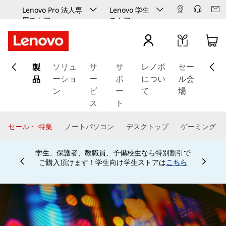
Lenovo Pro 法人専
Lenovo 学生
用ストア
ストア
メ
製
イ
ソリュ
サ
サ
レノボ
セー
ン
品
ーショ
ー
ポ
につい
ル会
コ
ン
ビ
ー
て
場
ン
ス
ト
テ
ン
セール・ 特集
ノートパソコン
デスクトップ
ゲーミング
ツ
に
学生、保護者、教職員、予備校生なら特別割引で
ス
ご購入頂けます！学生向け学生ストアは
こちら
Currently displaying item 4 of
キ
ッ
プ
す
る