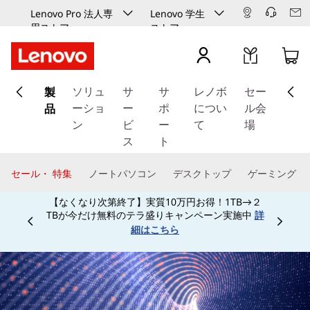
Lenovo Pro 法人専
Lenovo 学生
用ストア
ストア
メ
製
イ
ソリュ
サ
サ
レノボ
セー
ン
品
ーショ
ー
ポ
につい
ル会
コ
ン
ビ
ー
て
場
ン
ス
ト
テ
ン
セール・ 特集
ノートパソコン
デスクトップ
ゲーミング
ツ
【なくなり次第終了】実質10万円お得！1TB→２
に
TBが今だけ無料のテラ盛りキャンペーン実施中
詳
ス
Currently displaying item 3 of
細はこちら
キ
ッ
プ
す
る