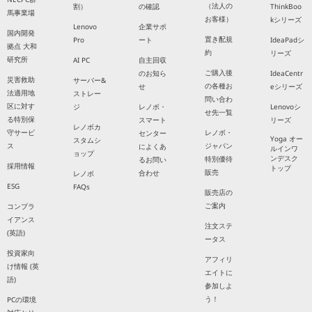
（法人の
割）
の確認
ThinkBoo
馬事業場
お客様）
kシリーズ
Lenovo
企業サポ
国内開発
置き配規
Pro
ート
IdeaPadシ
拠点 大和
約
リーズ
研究所
AI PC
自主回収
ご購入後
のお知ら
IdeaCentr
災害救助
サーバー&
の各種お
せ
eシリーズ
法適用地
ストレー
問い合わ
区に対す
ジ
レノボ・
Lenovoシ
せ先一覧
る特別保
スマート
リーズ
レノボカ
守サービ
レノボ・
センター
Yoga オー
スタムシ
ス
ジャパン
によくあ
ルインワ
ョップ
ンデスク
特別優待
るお問い
採用情報
トップ
販売
合わせ
レノボ
ESG
FAQs
販売店の
ご案内
コンプラ
イアンス
注文ステ
(英語)
ータス
投資家向
アフィリ
け情報 (英
エイトに
語)
参加しよ
う！
PCの環境