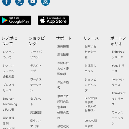
レノボに
ショッピ
サポート
リソース
ポートフ
ついて
ング
ォリオ
重要情報
お問い合
レノボに
ノートパ
わせ先一
ThinkPad
新着情報
ついて
ソコン
覧
シリーズ
お問い合
レノボ・
デスクト
お役立ち
Yogaシリ
わせ・修
ジャパン
ップ
コラム
ーズ
理依頼
会社概要
ワークス
ショッピ
Legionシ
保証の検
プレスリ
テーショ
ングヘル
リーズ
索
リース
ン
プ
ThinkCent
修理ご依
Lenovo販
Smarter
タブレッ
reシリー
頼時の注
売規約
Technolog
ト
ズ
（個人の
意事項・
y For All
お客様）
周辺機器
修理の流
ワークス
国内修理
れ
テーショ
Lenovo販
学生スト
体制
ン
売規約
ア（学
修理状況
NECPC群