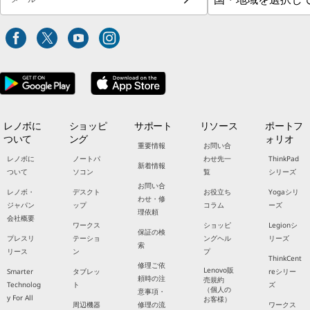
レノボに
ショッピ
サポート
リソース
ポートフ
ついて
ング
ォリオ
重要情報
お問い合
レノボに
ノートパ
わせ先一
ThinkPad
新着情報
ついて
ソコン
覧
シリーズ
お問い合
レノボ・
デスクト
お役立ち
Yogaシリ
わせ・修
ジャパン
ップ
コラム
ーズ
理依頼
会社概要
ワークス
ショッピ
Legionシ
保証の検
プレスリ
テーショ
ングヘル
リーズ
索
リース
ン
プ
ThinkCent
修理ご依
Lenovo販
Smarter
タブレッ
reシリー
頼時の注
売規約
Technolog
ト
ズ
（個人の
意事項・
y For All
お客様）
周辺機器
修理の流
ワークス