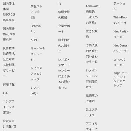
国内修理
れ
テーショ
Lenovo販
学生スト
体制
ン
売規約
ア（学
修理状況
NECPC群
（法人の
割）
の確認
ThinkBoo
馬事業場
お客様）
kシリーズ
Lenovo
企業サポ
国内開発
置き配規
Pro
ート
IdeaPadシ
拠点 大和
約
リーズ
研究所
AI PC
自主回収
ご購入後
のお知ら
IdeaCentr
災害救助
サーバー&
の各種お
せ
eシリーズ
法適用地
ストレー
問い合わ
区に対す
ジ
レノボ・
Lenovoシ
せ先一覧
る特別保
スマート
リーズ
レノボカ
守サービ
レノボ・
センター
Yoga オー
スタムシ
ス
ジャパン
によくあ
ルインワ
ョップ
ンデスク
特別優待
るお問い
採用情報
トップ
販売
合わせ
レノボ
ESG
FAQs
販売店の
ご案内
コンプラ
イアンス
注文ステ
(英語)
ータス
投資家向
アフィリ
け情報 (英
エイトに