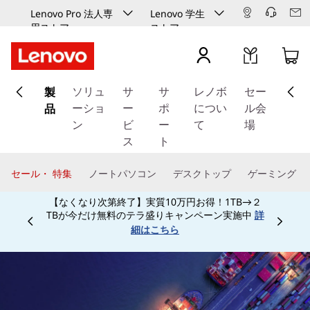
Lenovo Pro 法人専
Lenovo 学生
用ストア
ストア
メ
製
イ
ソリュ
サ
サ
レノボ
セー
ン
品
ーショ
ー
ポ
につい
ル会
コ
ン
ビ
ー
て
場
ン
ス
ト
テ
ン
セール・ 特集
ノートパソコン
デスクトップ
ゲーミング
ツ
【なくなり次第終了】実質10万円お得！1TB→２
に
TBが今だけ無料のテラ盛りキャンペーン実施中
詳
ス
Currently displaying item 3 of
細はこちら
キ
ッ
プ
す
る