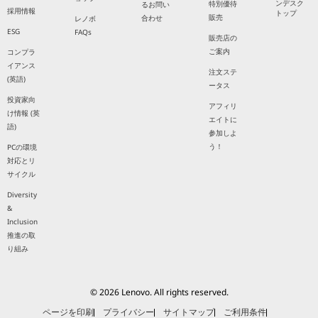
ンデスク
特別優待
るお問い
採用情報
トップ
販売
合わせ
レノボ
ESG
FAQs
販売店の
ご案内
コンプラ
イアンス
注文ステ
(英語)
ータス
投資家向
アフィリ
け情報 (英
エイトに
語)
参加しよ
う！
PCの環境
対応とリ
サイクル
Diversity
&
Inclusion
推進の取
り組み
© 2026 Lenovo. All rights reserved.
ページを印刷
プライバシー
サイトマップ
ご利用条件