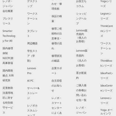
レノボ・
デスクト
お役立ち
Yogaシリ
わせ・修
ジャパン
ップ
コラム
ーズ
理依頼
会社概要
ワークス
ショッピ
Legionシ
保証の検
プレスリ
テーショ
ングヘル
リーズ
索
リース
ン
プ
ThinkCent
修理ご依
Lenovo販
Smarter
タブレッ
reシリー
頼時の注
売規約
Technolog
ト
ズ
（個人の
意事項・
y For All
お客様）
周辺機器
修理の流
ワークス
国内修理
れ
テーショ
Lenovo販
学生スト
体制
ン
売規約
ア（学
修理状況
NECPC群
（法人の
割）
の確認
ThinkBoo
馬事業場
お客様）
kシリーズ
Lenovo
企業サポ
国内開発
置き配規
Pro
ート
IdeaPadシ
拠点 大和
約
リーズ
研究所
AI PC
自主回収
ご購入後
のお知ら
IdeaCentr
災害救助
サーバー&
の各種お
せ
eシリーズ
法適用地
ストレー
問い合わ
区に対す
ジ
レノボ・
Lenovoシ
せ先一覧
る特別保
スマート
リーズ
レノボカ
守サービ
レノボ・
センター
Yoga オー
スタムシ
ス
ジャパン
によくあ
ルインワ
ョップ