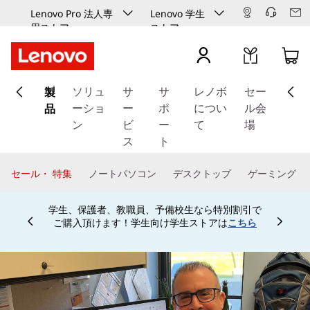
Lenovo Pro 法人専
Lenovo 学生
用ストア
ストア
メ
製
イ
ソリュ
サ
サ
レノボ
セー
ン
品
ーショ
ー
ポ
につい
ル会
コ
ン
ビ
ー
て
場
ン
ス
ト
テ
ン
セール・ 特集
ノートパソコン
デスクトップ
ゲーミング
ツ
に
学生、保護者、教職員、予備校生なら特別割引で
ス
ご購入頂けます！学生向け学生ストアは
こちら
Currently displaying item 4 of
キ
ッ
プ
す
る