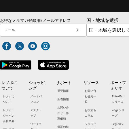
国・地域を選択
お得なメルマガ登録用Eメールアドレス
メール
レノボに
ショッピ
サポート
リソース
ポートフ
ついて
ング
ォリオ
重要情報
お問い合
レノボに
ノートパ
わせ先一
ThinkPad
新着情報
ついて
ソコン
覧
シリーズ
お問い合
レノボ・
デスクト
お役立ち
Yogaシリ
わせ・修
ジャパン
ップ
コラム
ーズ
理依頼
会社概要
ワークス
ショッピ
Legionシ
保証の検