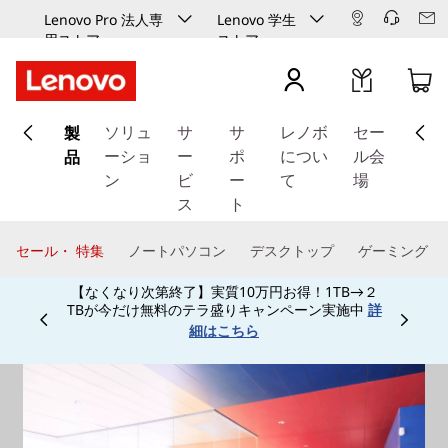
Lenovo Pro 法人専
Lenovo 学生
用ストア
ストア
メ
製
イ
ソリュ
サ
サ
レノボ
セー
ン
品
ーショ
ー
ポ
につい
ル会
コ
ン
ビ
ー
て
場
ン
ス
ト
テ
ン
セール・ 特集
ノートパソコン
デスクトップ
ゲーミング
ツ
【なくなり次第終了】実質10万円お得！1TB→２
に
TBが今だけ無料のテラ盛りキャンペーン実施中
詳
ス
Currently displaying item 3 of
細はこちら
キ
ッ
プ
す
る