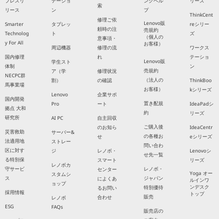
プレスリ
テーショ
ングヘル
リーズ
索
リース
ン
プ
ThinkCent
修理ご依
Lenovo販
Smarter
タブレッ
reシリー
頼時の注
売規約
Technolog
ト
ズ
（個人の
意事項・
y For All
お客様）
周辺機器
修理の流
ワークス
国内修理
れ
テーショ
Lenovo販
学生スト
体制
ン
売規約
ア（学
修理状況
NECPC群
（法人の
割）
の確認
ThinkBoo
馬事業場
お客様）
kシリーズ
Lenovo
企業サポ
国内開発
置き配規
Pro
ート
IdeaPadシ
拠点 大和
約
リーズ
研究所
AI PC
自主回収
ご購入後
のお知ら
IdeaCentr
災害救助
サーバー&
の各種お
せ
eシリーズ
法適用地
ストレー
問い合わ
区に対す
ジ
レノボ・
Lenovoシ
せ先一覧
る特別保
スマート
リーズ
レノボカ
守サービ
レノボ・
センター
Yoga オー
スタムシ
ス
ジャパン
によくあ
ルインワ
ョップ
ンデスク
特別優待
るお問い
採用情報
トップ
販売
合わせ
レノボ
ESG
FAQs
販売店の