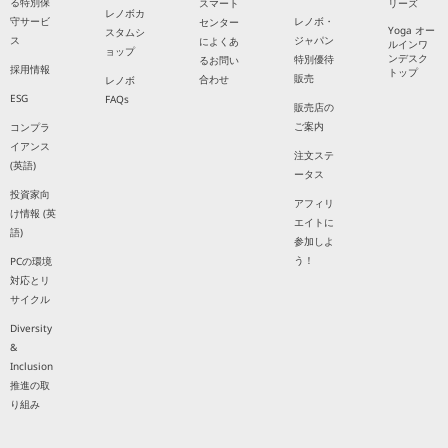
る特別保
スマート
リーズ
レノボカ
守サービ
レノボ・
センター
Yoga オー
スタムシ
ス
ジャパン
によくあ
ルインワ
ョップ
ンデスク
特別優待
るお問い
採用情報
トップ
販売
合わせ
レノボ
ESG
FAQs
販売店の
ご案内
コンプラ
イアンス
注文ステ
(英語)
ータス
投資家向
アフィリ
け情報 (英
エイトに
語)
参加しよ
う！
PCの環境
対応とリ
サイクル
Diversity
&
Inclusion
推進の取
り組み