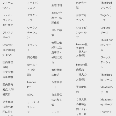
レノボに
ノートパ
わせ先一
ThinkPad
新着情報
ついて
ソコン
覧
シリーズ
お問い合
レノボ・
デスクト
お役立ち
Yogaシリ
わせ・修
ジャパン
ップ
コラム
ーズ
理依頼
会社概要
ワークス
ショッピ
Legionシ
保証の検
プレスリ
テーショ
ングヘル
リーズ
索
リース
ン
プ
ThinkCent
修理ご依
Lenovo販
Smarter
タブレッ
reシリー
頼時の注
売規約
Technolog
ト
ズ
（個人の
意事項・
y For All
お客様）
周辺機器
修理の流
ワークス
国内修理
れ
テーショ
Lenovo販
学生スト
体制
ン
売規約
ア（学
修理状況
NECPC群
（法人の
割）
の確認
ThinkBoo
馬事業場
お客様）
kシリーズ
Lenovo
企業サポ
国内開発
置き配規
Pro
ート
IdeaPadシ
拠点 大和
約
リーズ
研究所
AI PC
自主回収
ご購入後
のお知ら
IdeaCentr
災害救助
サーバー&
の各種お
せ
eシリーズ
法適用地
ストレー
問い合わ
区に対す
ジ
レノボ・
Lenovoシ
せ先一覧