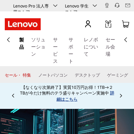
Lenovo Pro 法人専
Lenovo 学生
用ストア
ストア
メ
製
イ
ソリュ
サ
サ
レノボ
セー
ン
品
ーショ
ー
ポ
につい
ル会
コ
ン
ビ
ー
て
場
ン
ス
ト
テ
ン
セール・ 特集
ノートパソコン
デスクトップ
ゲーミング
ツ
に
学生、保護者、教職員、予備校生なら特別割引で
ス
ご購入頂けます！学生向け学生ストアは
こちら
Currently displaying item 4 of
キ
ッ
プ
す
る