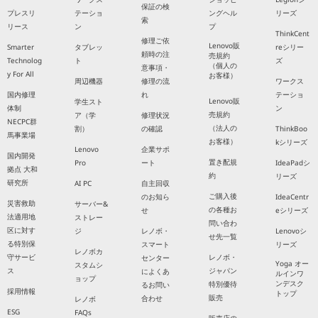
保証の検
プレスリ
テーショ
ングヘル
リーズ
索
リース
ン
プ
ThinkCent
修理ご依
Lenovo販
Smarter
タブレッ
reシリー
頼時の注
売規約
Technolog
ト
ズ
（個人の
意事項・
y For All
お客様）
周辺機器
修理の流
ワークス
国内修理
れ
テーショ
Lenovo販
学生スト
体制
ン
売規約
ア（学
修理状況
NECPC群
（法人の
割）
の確認
ThinkBoo
馬事業場
お客様）
kシリーズ
Lenovo
企業サポ
国内開発
置き配規
Pro
ート
IdeaPadシ
拠点 大和
約
リーズ
研究所
AI PC
自主回収
ご購入後
のお知ら
IdeaCentr
災害救助
サーバー&
の各種お
せ
eシリーズ
法適用地
ストレー
問い合わ
区に対す
ジ
レノボ・
Lenovoシ
せ先一覧
る特別保
スマート
リーズ
レノボカ
守サービ
レノボ・
センター
Yoga オー
スタムシ
ス
ジャパン
によくあ
ルインワ
ョップ
ンデスク
特別優待
るお問い
採用情報
トップ
販売
合わせ
レノボ
ESG
FAQs