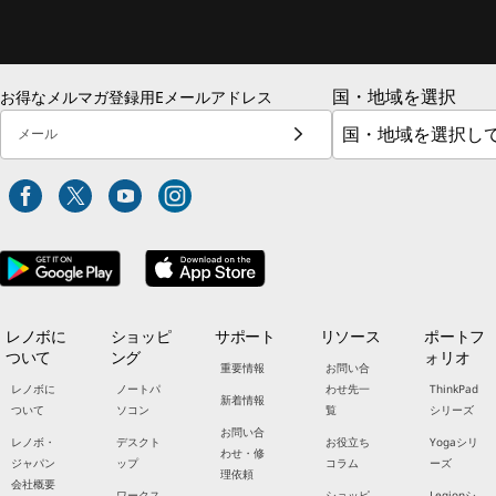
国・地域を選択
お得なメルマガ登録用Eメールアドレス
メール
レノボに
ショッピ
サポート
リソース
ポートフ
ついて
ング
ォリオ
重要情報
お問い合
レノボに
ノートパ
わせ先一
ThinkPad
新着情報
ついて
ソコン
覧
シリーズ
お問い合
レノボ・
デスクト
お役立ち
Yogaシリ
わせ・修
ジャパン
ップ
コラム
ーズ
理依頼
会社概要
ワークス
ショッピ
Legionシ