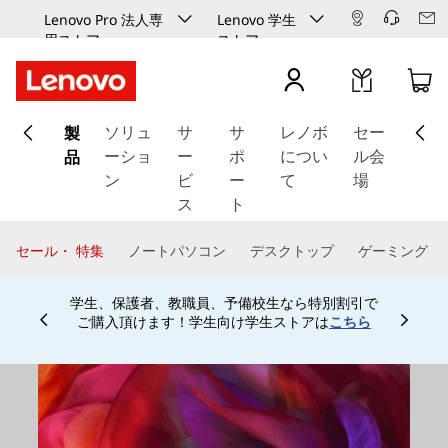
Lenovo Pro 法人専
Lenovo 学生
用ストア
ストア
メ
製
イ
ソリュ
サ
サ
レノボ
セー
ン
品
ーショ
ー
ポ
につい
ル会
コ
ン
ビ
ー
て
場
ン
ス
ト
テ
ン
セール・ 特集
ノートパソコン
デスクトップ
ゲーミング
ツ
に
学生、保護者、教職員、予備校生なら特別割引で
ス
ご購入頂けます！学生向け学生ストアは
こちら
Currently displaying item 4 of
キ
ッ
プ
す
る