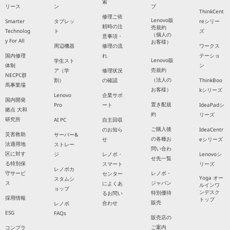
索
リース
ン
プ
ThinkCent
修理ご依
Lenovo販
Smarter
タブレッ
reシリー
頼時の注
売規約
Technolog
ト
ズ
（個人の
意事項・
y For All
お客様）
周辺機器
修理の流
ワークス
国内修理
れ
テーショ
Lenovo販
学生スト
体制
ン
売規約
ア（学
修理状況
NECPC群
（法人の
割）
の確認
ThinkBoo
馬事業場
お客様）
kシリーズ
Lenovo
企業サポ
国内開発
置き配規
Pro
ート
IdeaPadシ
拠点 大和
約
リーズ
研究所
AI PC
自主回収
ご購入後
のお知ら
IdeaCentr
災害救助
サーバー&
の各種お
せ
eシリーズ
法適用地
ストレー
問い合わ
区に対す
ジ
レノボ・
Lenovoシ
せ先一覧
る特別保
スマート
リーズ
レノボカ
守サービ
レノボ・
センター
Yoga オー
スタムシ
ス
ジャパン
によくあ
ルインワ
ョップ
ンデスク
特別優待
るお問い
採用情報
トップ
販売
合わせ
レノボ
ESG
FAQs
販売店の
ご案内
コンプラ