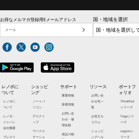
国・地域を選択
お得なメルマガ登録用Eメールアドレス
メール
レノボに
ショッピ
サポート
リソース
ポートフ
ついて
ング
ォリオ
重要情報
お問い合
レノボに
ノートパ
わせ先一
ThinkPad
新着情報
ついて
ソコン
覧
シリーズ
お問い合
レノボ・
デスクト
お役立ち
Yogaシリ
わせ・修
ジャパン
ップ
コラム
ーズ
理依頼
会社概要
ワークス
ショッピ
Legionシ
保証の検
プレスリ
テーショ
ングヘル
リーズ