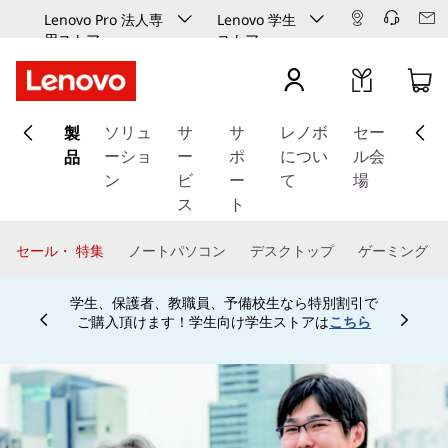
Lenovo Pro 法人専
Lenovo 学生
用ストア
ストア
メ
製
イ
ソリュ
サ
サ
レノボ
セー
ン
品
ーショ
ー
ポ
につい
ル会
コ
ン
ビ
ー
て
場
ン
ス
ト
テ
ン
セール・ 特集
ノートパソコン
デスクトップ
ゲーミング
ツ
に
学生、保護者、教職員、予備校生なら特別割引で
ス
ご購入頂けます！学生向け学生ストアは
こちら
Currently displaying item 4 of
キ
ッ
プ
す
る