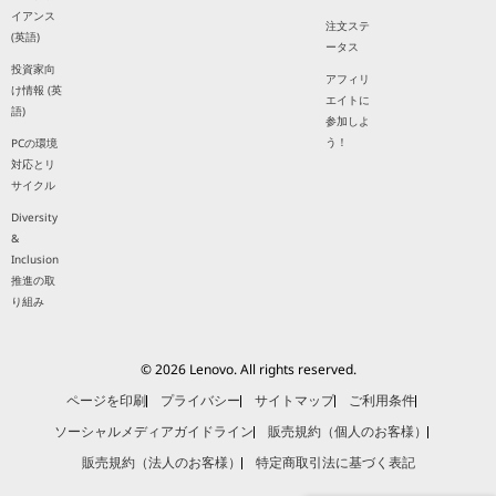
イアンス
注文ステ
(英語)
ータス
投資家向
アフィリ
け情報 (英
エイトに
語)
参加しよ
う！
PCの環境
対応とリ
サイクル
Diversity
&
Inclusion
推進の取
り組み
© 2026 Lenovo. All rights reserved.
ページを印刷
プライバシー
サイトマップ
ご利用条件
ソーシャルメディアガイドライン
販売規約（個人のお客様）
販売規約（法人のお客様）
特定商取引法に基づく表記