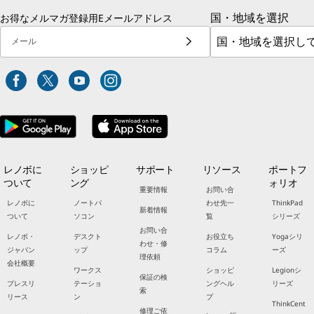
国・地域を選択
お得なメルマガ登録用Eメールアドレス
メール
レノボに
ショッピ
サポート
リソース
ポートフ
ついて
ング
ォリオ
重要情報
お問い合
レノボに
ノートパ
わせ先一
ThinkPad
新着情報
ついて
ソコン
覧
シリーズ
お問い合
レノボ・
デスクト
お役立ち
Yogaシリ
わせ・修
ジャパン
ップ
コラム
ーズ
理依頼
会社概要
ワークス
ショッピ
Legionシ
保証の検
プレスリ
テーショ
ングヘル
リーズ
索
リース
ン
プ
ThinkCent
修理ご依