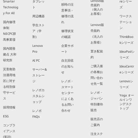
Lenovo販
Smarter
タブレッ
reシリー
頼時の注
売規約
Technolog
ト
ズ
（個人の
意事項・
y For All
お客様）
周辺機器
修理の流
ワークス
国内修理
れ
テーショ
Lenovo販
学生スト
体制
ン
売規約
ア（学
修理状況
NECPC群
（法人の
割）
の確認
ThinkBoo
馬事業場
お客様）
kシリーズ
Lenovo
企業サポ
国内開発
置き配規
Pro
ート
IdeaPadシ
拠点 大和
約
リーズ
研究所
AI PC
自主回収
ご購入後
のお知ら
IdeaCentr
災害救助
サーバー&
の各種お
せ
eシリーズ
法適用地
ストレー
問い合わ
区に対す
ジ
レノボ・
Lenovoシ
せ先一覧
る特別保
スマート
リーズ
レノボカ
守サービ
レノボ・
センター
Yoga オー
スタムシ
ス
ジャパン
によくあ
ルインワ
ョップ
ンデスク
特別優待
るお問い
採用情報
トップ
販売
合わせ
レノボ
ESG
FAQs
販売店の
ご案内
コンプラ
イアンス
注文ステ
(英語)