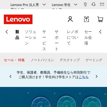
Lenovo Pro 法人専
Lenovo 学生
用ストア
ストア
メ
製
イ
ソリュ
サ
サ
レノボ
セー
ン
品
ーショ
ー
ポ
につい
ル会
コ
ン
ビ
ー
て
場
ン
ス
ト
テ
ン
セール・ 特集
ノートパソコン
デスクトップ
ゲーミング
ツ
に
学生、保護者、教職員、予備校生なら特別割引で
ス
ご購入頂けます！学生向け学生ストアは
こちら
Currently displaying item 4 of
キ
ッ
プ
す
る