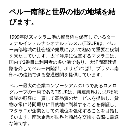
ペルー南部と世界の他の地域を結
びます。
1999年以来マタラニ港の運営権を保有しているター
ミナルインテルナシオナルデルスル(TISUR)は、ペル
ー南部地域の社会経済発展において極めて重要な役割
を果たしています。太平洋岸に位置するマタラニは、
国内で2番目に利用者の多い港であり、大洋間高速道
路を介してペルー内陸部、ボリビア北部、ブラジル南
部への信頼できる交通機関を提供しています。
ペルー最大の企業コンソーシアムの1つであるロメロ
グループの一員であるTISURは、海運業界および物流
業界の顧客に一貫して高品質のサービスを提供し、貨
物が常に時間通りに目的地に到着することを保証し、
マタラニが企業としての地位を強化することを目指し
ています。南米企業が世界と商品を交換する際に最適
な港です。