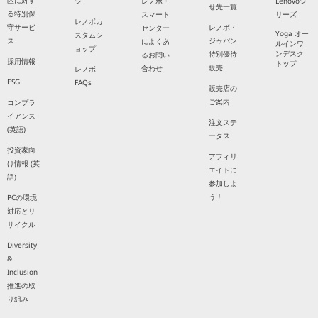
区に対す
ジ
レノボ・
Lenovoシ
せ先一覧
る特別保
スマート
リーズ
レノボカ
守サービ
レノボ・
センター
Yoga オー
スタムシ
ス
ジャパン
によくあ
ルインワ
ョップ
ンデスク
特別優待
るお問い
採用情報
トップ
販売
合わせ
レノボ
ESG
FAQs
販売店の
ご案内
コンプラ
イアンス
注文ステ
(英語)
ータス
投資家向
アフィリ
け情報 (英
エイトに
語)
参加しよ
う！
PCの環境
対応とリ
サイクル
Diversity
&
Inclusion
推進の取
り組み