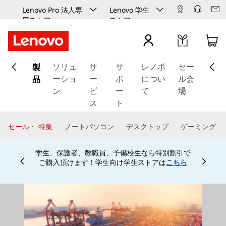
Lenovo Pro 法人専
Lenovo 学生
用ストア
ストア
メ
製
イ
ソリュ
サ
サ
レノボ
セー
ン
品
ーショ
ー
ポ
につい
ル会
コ
ン
ビ
ー
て
場
ン
ス
ト
テ
ン
セール・ 特集
ノートパソコン
デスクトップ
ゲーミング
ツ
に
学生、保護者、教職員、予備校生なら特別割引で
ス
ご購入頂けます！学生向け学生ストアは
こちら
Currently displaying item 4 of
キ
ッ
プ
す
る