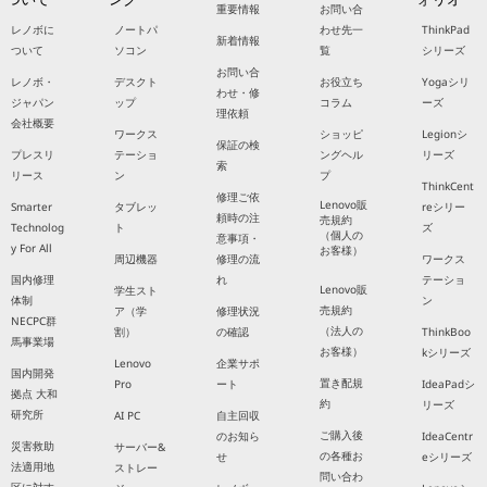
重要情報
お問い合
レノボに
ノートパ
わせ先一
ThinkPad
新着情報
ついて
ソコン
覧
シリーズ
お問い合
レノボ・
デスクト
お役立ち
Yogaシリ
わせ・修
ジャパン
ップ
コラム
ーズ
理依頼
会社概要
ワークス
ショッピ
Legionシ
保証の検
プレスリ
テーショ
ングヘル
リーズ
索
リース
ン
プ
ThinkCent
修理ご依
Lenovo販
Smarter
タブレッ
reシリー
頼時の注
売規約
Technolog
ト
ズ
（個人の
意事項・
y For All
お客様）
周辺機器
修理の流
ワークス
国内修理
れ
テーショ
Lenovo販
学生スト
体制
ン
売規約
ア（学
修理状況
NECPC群
（法人の
割）
の確認
ThinkBoo
馬事業場
お客様）
kシリーズ
Lenovo
企業サポ
国内開発
置き配規
Pro
ート
IdeaPadシ
拠点 大和
約
リーズ
研究所
AI PC
自主回収
ご購入後
のお知ら
IdeaCentr
災害救助
サーバー&
の各種お
せ
eシリーズ
法適用地
ストレー
問い合わ