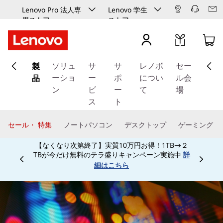
Lenovo Pro 法人専
Lenovo 学生
用ストア
ストア
メ
製
イ
ソリュ
サ
サ
レノボ
セー
ン
品
ーショ
ー
ポ
につい
ル会
コ
ン
ビ
ー
て
場
ン
ス
ト
テ
ン
セール・ 特集
ノートパソコン
デスクトップ
ゲーミング
ツ
【なくなり次第終了】実質10万円お得！1TB→２
に
TBが今だけ無料のテラ盛りキャンペーン実施中
詳
ス
Currently displaying item 3 of
細はこちら
キ
ッ
プ
す
る