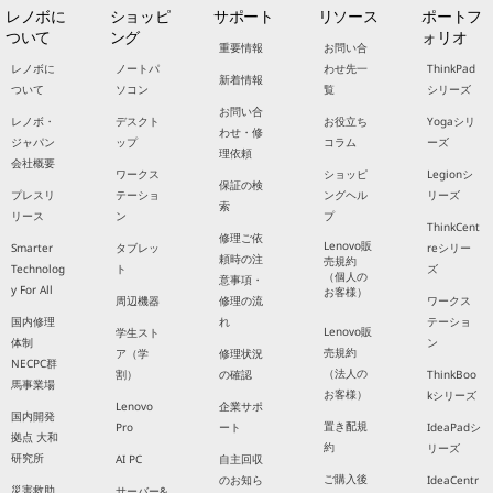
レノボに
ショッピ
サポート
リソース
ポートフ
ついて
ング
ォリオ
重要情報
お問い合
レノボに
ノートパ
わせ先一
ThinkPad
新着情報
ついて
ソコン
覧
シリーズ
お問い合
レノボ・
デスクト
お役立ち
Yogaシリ
わせ・修
ジャパン
ップ
コラム
ーズ
理依頼
会社概要
ワークス
ショッピ
Legionシ
保証の検
プレスリ
テーショ
ングヘル
リーズ
索
リース
ン
プ
ThinkCent
修理ご依
Lenovo販
Smarter
タブレッ
reシリー
頼時の注
売規約
Technolog
ト
ズ
（個人の
意事項・
y For All
お客様）
周辺機器
修理の流
ワークス
国内修理
れ
テーショ
Lenovo販
学生スト
体制
ン
売規約
ア（学
修理状況
NECPC群
（法人の
割）
の確認
ThinkBoo
馬事業場
お客様）
kシリーズ
Lenovo
企業サポ
国内開発
置き配規
Pro
ート
IdeaPadシ
拠点 大和
約
リーズ
研究所
AI PC
自主回収
ご購入後
のお知ら
IdeaCentr
災害救助
サーバー&