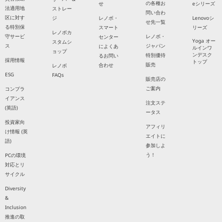
の各種お
せ
eシリーズ
法適用地
ストレー
問い合わ
区に対す
ジ
レノボ・
Lenovoシ
せ先一覧
る特別保
スマート
リーズ
レノボカ
守サービ
レノボ・
センター
Yoga オー
スタムシ
ス
ジャパン
によくあ
ルインワ
ョップ
ンデスク
特別優待
るお問い
採用情報
トップ
販売
合わせ
レノボ
ESG
FAQs
販売店の
ご案内
コンプラ
イアンス
注文ステ
(英語)
ータス
投資家向
アフィリ
け情報 (英
エイトに
語)
参加しよ
う！
PCの環境
対応とリ
サイクル
Diversity
&
Inclusion
推進の取