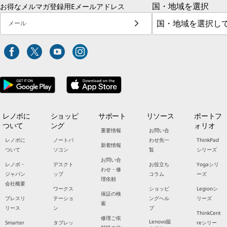
国・地域を選択
お得なメルマガ登録用Eメールアドレス
メール
レノボに
ショッピ
サポート
リソース
ポートフ
ついて
ング
ォリオ
重要情報
お問い合
レノボに
ノートパ
わせ先一
ThinkPad
新着情報
ついて
ソコン
覧
シリーズ
お問い合
レノボ・
デスクト
お役立ち
Yogaシリ
わせ・修
ジャパン
ップ
コラム
ーズ
理依頼
会社概要
ワークス
ショッピ
Legionシ
保証の検
プレスリ
テーショ
ングヘル
リーズ
索
リース
ン
プ
ThinkCent
修理ご依
Lenovo販
Smarter
タブレッ
reシリー