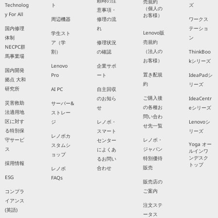
頼時の注
売規約
Technolog
ト
ズ
（個人の
意事項・
y For All
お客様）
周辺機器
修理の流
ワークス
国内修理
れ
テーショ
Lenovo販
学生スト
体制
ン
売規約
ア（学
修理状況
NECPC群
（法人の
割）
の確認
ThinkBoo
馬事業場
お客様）
kシリーズ
Lenovo
企業サポ
国内開発
置き配規
Pro
ート
IdeaPadシ
拠点 大和
約
リーズ
研究所
AI PC
自主回収
ご購入後
のお知ら
IdeaCentr
災害救助
サーバー&
の各種お
せ
eシリーズ
法適用地
ストレー
問い合わ
区に対す
ジ
レノボ・
Lenovoシ
せ先一覧
る特別保
スマート
リーズ
レノボカ
守サービ
レノボ・
センター
Yoga オー
スタムシ
ス
ジャパン
によくあ
ルインワ
ョップ
ンデスク
特別優待
るお問い
採用情報
トップ
販売
合わせ
レノボ
ESG
FAQs
販売店の
ご案内
コンプラ
イアンス
注文ステ
(英語)
ータス