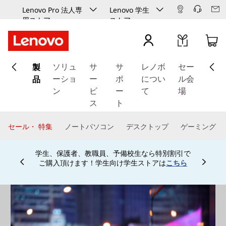
Lenovo Pro 法人専
Lenovo 学生
用ストア
ストア
メ
製
イ
ソリュ
サ
サ
レノボ
セー
ン
品
ーショ
ー
ポ
につい
ル会
コ
ン
ビ
ー
て
場
ン
ス
ト
テ
ン
セール・ 特集
ノートパソコン
デスクトップ
ゲーミング
ツ
に
学生、保護者、教職員、予備校生なら特別割引で
ス
ご購入頂けます！学生向け学生ストアは
こちら
Currently displaying item 4 of
キ
ッ
プ
す
る