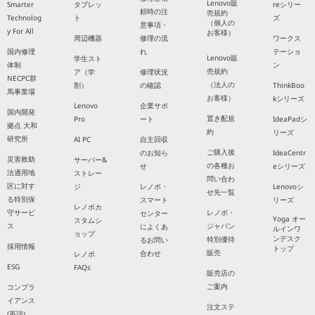
Lenovo販
Smarter
タブレッ
reシリー
頼時の注
売規約
Technolog
ト
ズ
（個人の
意事項・
y For All
お客様）
周辺機器
修理の流
ワークス
国内修理
れ
テーショ
Lenovo販
学生スト
体制
ン
売規約
ア（学
修理状況
NECPC群
（法人の
割）
の確認
ThinkBoo
馬事業場
お客様）
kシリーズ
Lenovo
企業サポ
国内開発
置き配規
Pro
ート
IdeaPadシ
拠点 大和
約
リーズ
研究所
AI PC
自主回収
ご購入後
のお知ら
IdeaCentr
災害救助
サーバー&
の各種お
せ
eシリーズ
法適用地
ストレー
問い合わ
区に対す
ジ
レノボ・
Lenovoシ
せ先一覧
る特別保
スマート
リーズ
レノボカ
守サービ
レノボ・
センター
Yoga オー
スタムシ
ス
ジャパン
によくあ
ルインワ
ョップ
ンデスク
特別優待
るお問い
採用情報
トップ
販売
合わせ
レノボ
ESG
FAQs
販売店の
ご案内
コンプラ
イアンス
注文ステ
(英語)