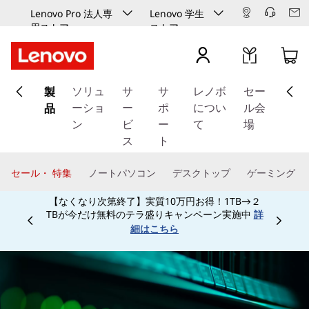
Lenovo Pro 法人専
Lenovo 学生
用ストア
ストア
メ
製
イ
ソリュ
サ
サ
レノボ
セー
ン
品
ーショ
ー
ポ
につい
ル会
コ
ン
ビ
ー
て
場
ン
ス
ト
テ
ン
セール・ 特集
ノートパソコン
デスクトップ
ゲーミング
ツ
【なくなり次第終了】実質10万円お得！1TB→２
に
TBが今だけ無料のテラ盛りキャンペーン実施中
詳
ス
Currently displaying item 3 of
細はこちら
キ
ッ
プ
す
る