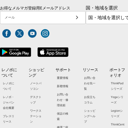
国・地域を選択
お得なメルマガ登録用Eメールアドレス
メール
レノボに
ショッピ
サポート
リソース
ポートフ
ついて
ング
ォリオ
重要情報
お問い合
レノボに
ノートパ
わせ先一
ThinkPad
新着情報
ついて
ソコン
覧
シリーズ
お問い合
レノボ・
デスクト
お役立ち
Yogaシリ
わせ・修
ジャパン
ップ
コラム
ーズ
理依頼
会社概要
ワークス
ショッピ
Legionシ
保証の検
プレスリ
テーショ
ングヘル
リーズ
索
リース
ン
プ
ThinkCent
修理ご依