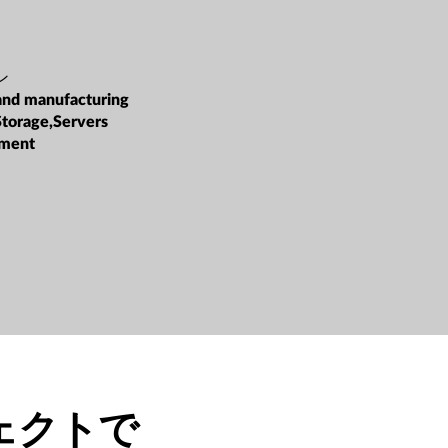
ン
and manufacturing
Storage,Servers
ment
ジェクトで