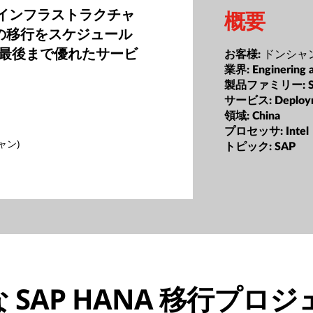
のインフラストラクチャ
概要
A の移行をスケジュール
最後まで優れたサービ
ドンシャ
お客様:
業界:
Enginering 
製品ファミリー:
サービス:
Deploy
領域:
China
プロセッサ:
Intel
ャン)
トピック:
SAP
 SAP HANA 移行プロ