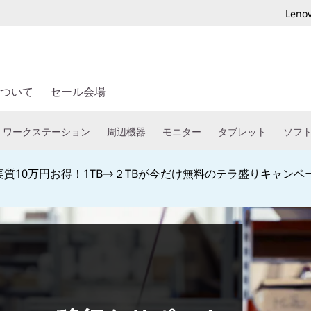
Len
ついて
セール会場
ワークステーション
周辺機器
モニター
タブレット
ソフ
質10万円お得！1TB→２TBが今だけ無料のテラ盛りキャンペ
Currently displaying item 3 of