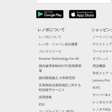
レノボについて
ショッピン
レノボについて
ノートパソコ
レノボ・ジャパン会社概要
デスクトップ
プレスリリース
ワークステー
Smarter Technology For All
タブレット
国内修理体制NECPC群馬事業
周辺機器
場
学生ストア（
国内開発拠点 大和研究所
Lenovo Pro
災害救助法適用地区に対する
AI PC
特別保守サービス
サーバー&ス
採用情報
レノボカスタ
ESG
レノボ FAQs
コンプライアンス (英語)