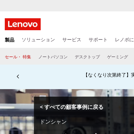
メ
製品
イ
ソリューション
サービス
サポート
レノボに
ン
コ
セール・ 特集
ノートパソコン
デスクトップ
ゲーミング
ン
テ
ン
【なくなり次第終了】実
ツ
に
ス
キ
< すべての顧客事例に戻る
ッ
プ
ドンシャン
す
る