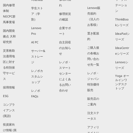
国内修理
れ
テーショ
Lenovo販
学生スト
体制
ン
売規約
ア（学
修理状況
NECPC群
（法人の
割）
の確認
ThinkBoo
馬事業場
お客様）
kシリーズ
Lenovo
企業サポ
国内開発
置き配規
Pro
ート
IdeaPadシ
拠点 大和
約
リーズ
研究所
AI PC
自主回収
ご購入後
のお知ら
IdeaCentr
災害救助
サーバー&
の各種お
せ
eシリーズ
法適用地
ストレー
問い合わ
区に対す
ジ
レノボ・
Lenovoシ
せ先一覧
る特別保
スマート
リーズ
レノボカ
守サービ
レノボ・
センター
Yoga オー
スタムシ
ス
ジャパン
によくあ
ルインワ
ョップ
ンデスク
特別優待
るお問い
採用情報
トップ
販売
合わせ
レノボ
ESG
FAQs
販売店の
ご案内
コンプラ
イアンス
注文ステ
(英語)
ータス
投資家向
アフィリ
け情報 (英
エイトに