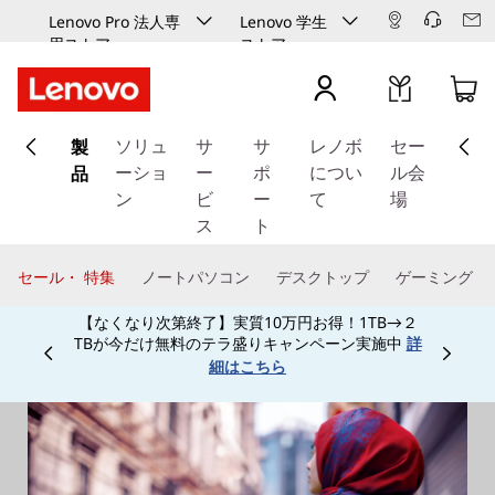
Lenovo Pro 法人専
Lenovo 学生
用ストア
ストア
メ
製
イ
ソリュ
サ
サ
レノボ
セー
ン
品
ーショ
ー
ポ
につい
ル会
コ
ン
ビ
ー
て
場
ン
ス
ト
テ
ン
セール・ 特集
ノートパソコン
デスクトップ
ゲーミング
ツ
【なくなり次第終了】実質10万円お得！1TB→２
に
TBが今だけ無料のテラ盛りキャンペーン実施中
詳
ス
Currently displaying item 3 of
細はこちら
キ
ッ
プ
す
る