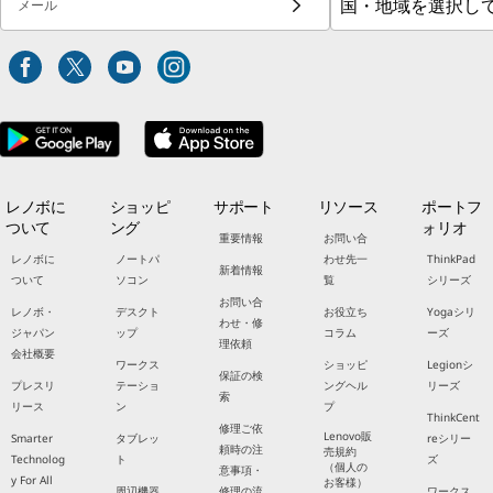
メール
レノボに
ショッピ
サポート
リソース
ポートフ
ついて
ング
ォリオ
重要情報
お問い合
レノボに
ノートパ
わせ先一
ThinkPad
新着情報
ついて
ソコン
覧
シリーズ
お問い合
レノボ・
デスクト
お役立ち
Yogaシリ
わせ・修
ジャパン
ップ
コラム
ーズ
理依頼
会社概要
ワークス
ショッピ
Legionシ
保証の検
プレスリ
テーショ
ングヘル
リーズ
索
リース
ン
プ
ThinkCent
修理ご依
Lenovo販
Smarter
タブレッ
reシリー
頼時の注
売規約
Technolog
ト
ズ
（個人の
意事項・
y For All
お客様）
周辺機器
修理の流
ワークス