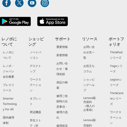
レノボに
ショッピ
サポート
リソース
ポートフ
ついて
ング
ォリオ
重要情報
お問い合
レノボに
ノートパ
わせ先一
ThinkPad
新着情報
ついて
ソコン
覧
シリーズ
お問い合
レノボ・
デスクト
お役立ち
Yogaシリ
わせ・修
ジャパン
ップ
コラム
ーズ
理依頼
会社概要
ワークス
ショッピ
Legionシ
保証の検
プレスリ
テーショ
ングヘル
リーズ
索
リース
ン
プ
ThinkCent
修理ご依
Lenovo販
Smarter
タブレッ
reシリー
頼時の注
売規約
Technolog
ト
ズ
（個人の
意事項・
y For All
お客様）
周辺機器
修理の流
ワークス
国内修理
れ
テーショ
Lenovo販
学生スト
体制
ン
売規約
ア（学
修理状況