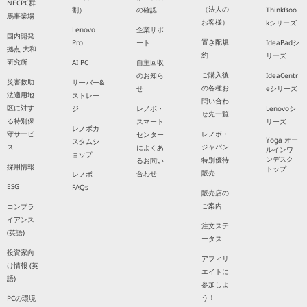
NECPC群
（法人の
割）
の確認
ThinkBoo
馬事業場
お客様）
kシリーズ
Lenovo
企業サポ
国内開発
置き配規
Pro
ート
IdeaPadシ
拠点 大和
約
リーズ
研究所
AI PC
自主回収
ご購入後
のお知ら
IdeaCentr
災害救助
サーバー&
の各種お
せ
eシリーズ
法適用地
ストレー
問い合わ
区に対す
ジ
レノボ・
Lenovoシ
せ先一覧
る特別保
スマート
リーズ
レノボカ
守サービ
レノボ・
センター
Yoga オー
スタムシ
ス
ジャパン
によくあ
ルインワ
ョップ
ンデスク
特別優待
るお問い
採用情報
トップ
販売
合わせ
レノボ
ESG
FAQs
販売店の
ご案内
コンプラ
イアンス
注文ステ
(英語)
ータス
投資家向
アフィリ
け情報 (英
エイトに
語)
参加しよ
う！
PCの環境