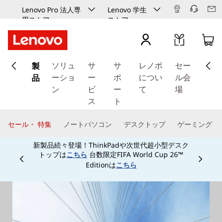
Lenovo Pro 法人専
Lenovo 学生
用ストア
ストア
メ
製
イ
ソリュ
サ
サ
レノボ
セー
ン
品
ーショ
ー
ポ
につい
ル会
コ
ン
ビ
ー
て
場
ン
ス
ト
テ
ン
セール・ 特集
ノートパソコン
デスクトップ
ゲーミング
ツ
新製品続々登場！ThinkPadや次世代超小型デスク
に
トップは
台数限定FIFA World Cup 26™
こちら
ス
Currently displaying item 3 of
Editionは
こちら
キ
ッ
プ
す
る