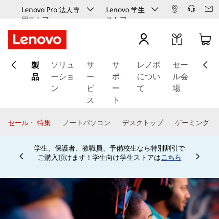
Lenovo Pro 法人専
Lenovo 学生
用ストア
ストア
メ
製
イ
ソリュ
サ
サ
レノボ
セー
ン
品
ーショ
ー
ポ
につい
ル会
コ
ン
ビ
ー
て
場
ン
ス
ト
テ
ン
セール・ 特集
ノートパソコン
デスクトップ
ゲーミング
ツ
に
学生、保護者、教職員、予備校生なら特別割引で
ス
ご購入頂けます！学生向け学生ストアは
こちら
Currently displaying item 4 of
キ
ッ
プ
す
る