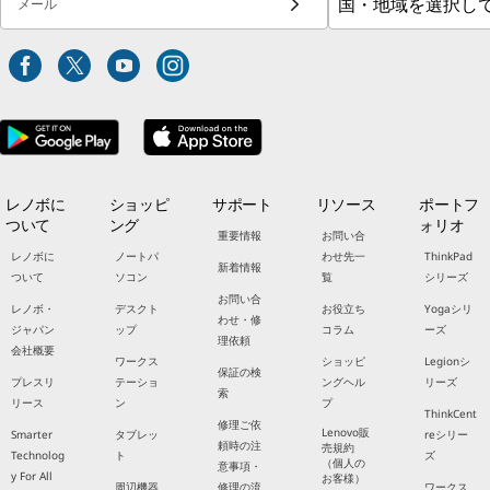
メール
レノボに
ショッピ
サポート
リソース
ポートフ
ついて
ング
ォリオ
重要情報
お問い合
レノボに
ノートパ
わせ先一
ThinkPad
新着情報
ついて
ソコン
覧
シリーズ
お問い合
レノボ・
デスクト
お役立ち
Yogaシリ
わせ・修
ジャパン
ップ
コラム
ーズ
理依頼
会社概要
ワークス
ショッピ
Legionシ
保証の検
プレスリ
テーショ
ングヘル
リーズ
索
リース
ン
プ
ThinkCent
修理ご依
Lenovo販
Smarter
タブレッ
reシリー
頼時の注
売規約
Technolog
ト
ズ
（個人の
意事項・
y For All
お客様）
周辺機器
修理の流
ワークス