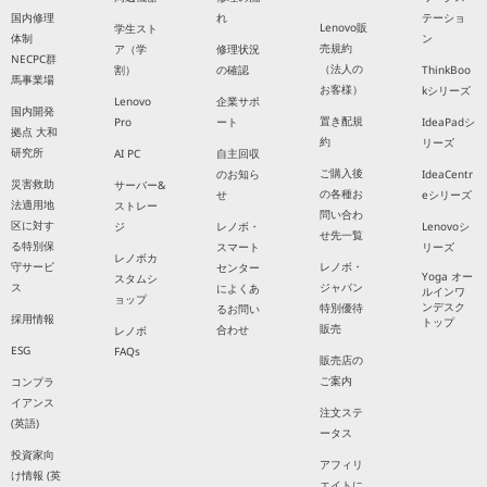
国内修理
れ
テーショ
Lenovo販
学生スト
体制
ン
売規約
ア（学
修理状況
NECPC群
（法人の
割）
の確認
ThinkBoo
馬事業場
お客様）
kシリーズ
Lenovo
企業サポ
国内開発
置き配規
Pro
ート
IdeaPadシ
拠点 大和
約
リーズ
研究所
AI PC
自主回収
ご購入後
のお知ら
IdeaCentr
災害救助
サーバー&
の各種お
せ
eシリーズ
法適用地
ストレー
問い合わ
区に対す
ジ
レノボ・
Lenovoシ
せ先一覧
る特別保
スマート
リーズ
レノボカ
守サービ
レノボ・
センター
Yoga オー
スタムシ
ス
ジャパン
によくあ
ルインワ
ョップ
ンデスク
特別優待
るお問い
採用情報
トップ
販売
合わせ
レノボ
ESG
FAQs
販売店の
ご案内
コンプラ
イアンス
注文ステ
(英語)
ータス
投資家向
アフィリ
け情報 (英
エイトに