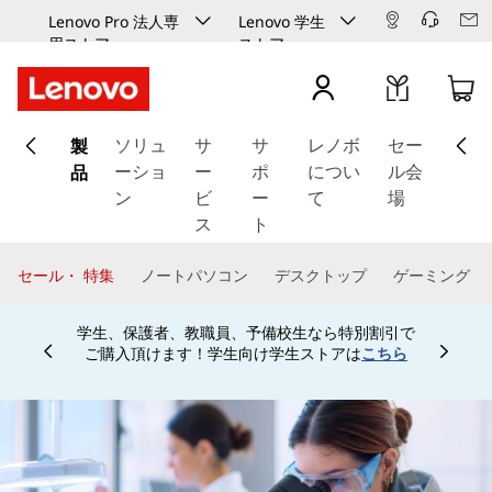
Lenovo Pro 法人専
Lenovo 学生
用ストア
ストア
メ
製
イ
ソリュ
サ
サ
レノボ
セー
ン
品
ーショ
ー
ポ
につい
ル会
コ
ン
ビ
ー
て
場
ン
ス
ト
テ
ン
セール・ 特集
ノートパソコン
デスクトップ
ゲーミング
ツ
に
学生、保護者、教職員、予備校生なら特別割引で
ス
ご購入頂けます！学生向け学生ストアは
こちら
Currently displaying item 4 of
キ
ッ
プ
す
る