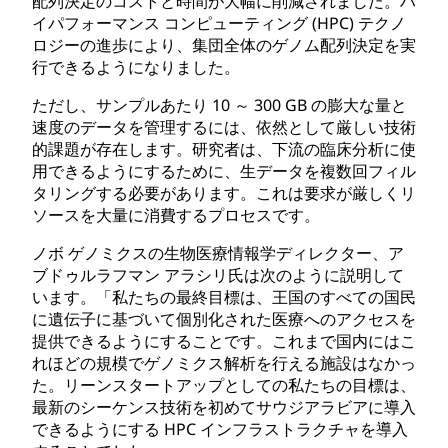
配列決定のコストと時間が大幅に削減されました。ハ
イパフォーマンス コンピューティング (HPC) テクノ
ロジーの進歩により、集団全体のゲノム配列決定を実
行できるようになりました。
ただし、サンプルあたり 10 ～ 300 GB の膨大な量と
速度のデータを管理するには、依然として厳しい技術
的課題が存在します。研究者は、下流の臨床分析に使
用できるようにするために、生データを複数回フィル
タリングする必要があります。これは要求が厳しくリ
ソースを大量に消費するプロセスです。
ノボ ゲノミクスの生物医療情報学ディレクター、ア
ブドゥルラフマン アラシリ氏は次のように説明して
います。「私たちの最終目標は、王国のすべての国民
に遺伝子に基づいて個別化された医療へのアクセスを
提供できるようにすることです。これまで国内にはこ
れほどの規模でゲノミクス解析を行える施設はなかっ
た。リーンスタートアップとしての私たちの目標は、
最新のシーケンス技術を初めてサウジアラビアに導入
できるようにする HPC インフラストラクチャを導入