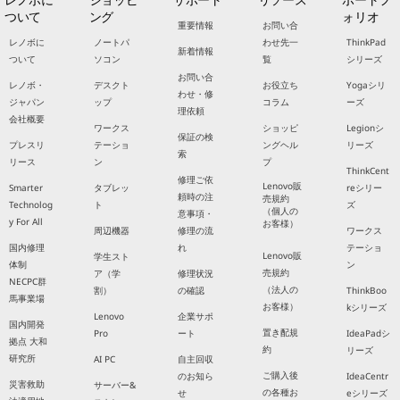
ついて
ング
ォリオ
重要情報
お問い合
レノボに
ノートパ
わせ先一
ThinkPad
新着情報
ついて
ソコン
覧
シリーズ
お問い合
レノボ・
デスクト
お役立ち
Yogaシリ
わせ・修
ジャパン
ップ
コラム
ーズ
理依頼
会社概要
ワークス
ショッピ
Legionシ
保証の検
プレスリ
テーショ
ングヘル
リーズ
索
リース
ン
プ
ThinkCent
修理ご依
Lenovo販
Smarter
タブレッ
reシリー
頼時の注
売規約
Technolog
ト
ズ
（個人の
意事項・
y For All
お客様）
周辺機器
修理の流
ワークス
国内修理
れ
テーショ
Lenovo販
学生スト
体制
ン
売規約
ア（学
修理状況
NECPC群
（法人の
割）
の確認
ThinkBoo
馬事業場
お客様）
kシリーズ
Lenovo
企業サポ
国内開発
置き配規
Pro
ート
IdeaPadシ
拠点 大和
約
リーズ
研究所
AI PC
自主回収
ご購入後
のお知ら
IdeaCentr
災害救助
サーバー&
の各種お
せ
eシリーズ