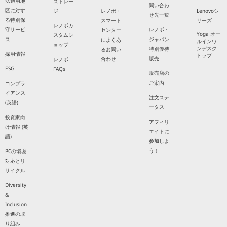
法適用地
ストレー
問い合わ
区に対す
ジ
レノボ・
Lenovoシ
せ先一覧
る特別保
スマート
リーズ
レノボカ
守サービ
レノボ・
センター
Yoga オー
スタムシ
ス
ジャパン
によくあ
ルインワ
ョップ
ンデスク
特別優待
るお問い
採用情報
トップ
販売
合わせ
レノボ
ESG
FAQs
販売店の
ご案内
コンプラ
イアンス
注文ステ
(英語)
ータス
投資家向
アフィリ
け情報 (英
エイトに
語)
参加しよ
う！
PCの環境
対応とリ
サイクル
Diversity
&
Inclusion
推進の取
り組み